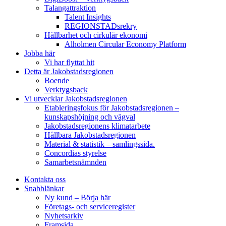
Talangattraktion
Talent Insights
REGIONSTADsrekry
Hållbarhet och cirkulär ekonomi
Alholmen Circular Economy Platform
Jobba här
Vi har flyttat hit
Detta är Jakobstadsregionen
Boende
Verktygsback
Vi utvecklar Jakobstadsregionen
Etableringsfokus för Jakobstadsregionen –
kunskapshöjning och vägval
Jakobstadsregionens klimatarbete
Hållbara Jakobstadsregionen
Material & statistik – samlingssida.
Concordias styrelse
Samarbetsnämnden
Kontakta oss
Snabblänkar
Ny kund – Börja här
Företags- och serviceregister
Nyhetsarkiv
Framsida