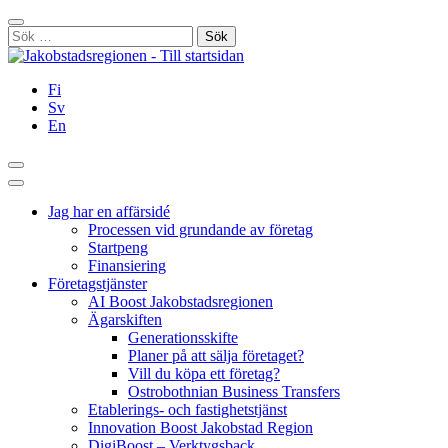
Hoppa
Stäng
till
Sök
innehållet
efter:
Fi
Sv
En
Sök
Huvudmeny
Jag har en affärsidé
Processen vid grundande av företag
Startpeng
Finansiering
Företagstjänster
AI Boost Jakobstadsregionen
Ägarskiften
Generationsskifte
Planer på att sälja företaget?
Vill du köpa ett företag?
Ostrobothnian Business Transfers
Etablerings- och fastighetstjänst
Innovation Boost Jakobstad Region
DigiBoost – Verktygsback