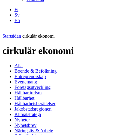
Fi
Sv
En
Facebook
Instagram
LinkedIN
YouTube
Startsidan
cirkulär ekonomi
cirkulär ekonomi
Alla
Boende & Befolkning
Entreprenörskap
Evenemang
Företagsutveckling
Hållbar turism
Hållbarhet
Hållbarhetsberättelser
Jakobstadsregionen
Klimatstrategi
Nyheter
Nyhetsbrev
Näringsliv & Arbete