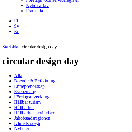
Företags- och serviceregister
Nyhetsarkiv
Framsida
Fi
Sv
En
Facebook
Instagram
LinkedIN
YouTube
Startsidan
circular design day
circular design day
Alla
Boende & Befolkning
Entreprenörskap
Evenemang
Företagsutveckling
Hållbar turism
Hållbarhet
Hållbarhetsberättelser
Jakobstadsregionen
Klimatstrategi
Nyheter