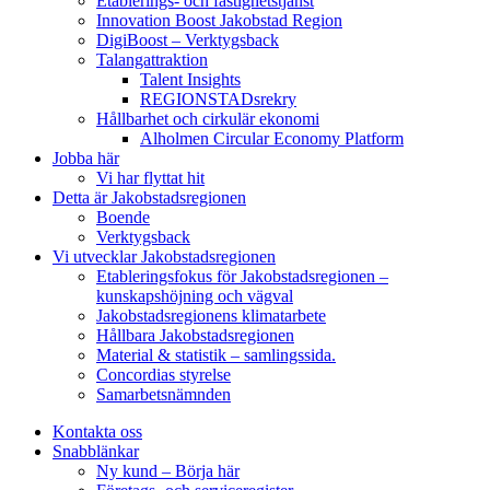
Etablerings- och fastighetstjänst
Innovation Boost Jakobstad Region
DigiBoost – Verktygsback
Talangattraktion
Talent Insights
REGIONSTADsrekry
Hållbarhet och cirkulär ekonomi
Alholmen Circular Economy Platform
Jobba här
Vi har flyttat hit
Detta är Jakobstadsregionen
Boende
Verktygsback
Vi utvecklar Jakobstadsregionen
Etableringsfokus för Jakobstadsregionen –
kunskapshöjning och vägval
Jakobstadsregionens klimatarbete
Hållbara Jakobstadsregionen
Material & statistik – samlingssida.
Concordias styrelse
Samarbetsnämnden
Kontakta oss
Snabblänkar
Ny kund – Börja här