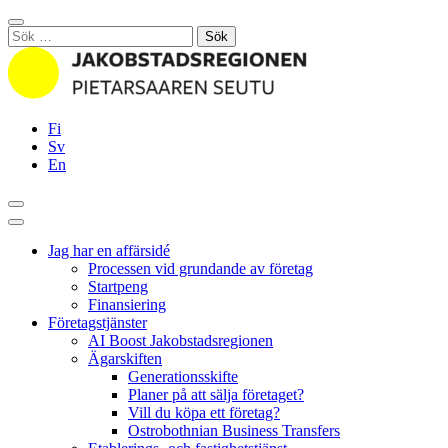
Hoppa
Stäng
till
Sök
innehållet
efter:
Fi
Sv
En
Sök
Huvudmeny
Jag har en affärsidé
Processen vid grundande av företag
Startpeng
Finansiering
Företagstjänster
AI Boost Jakobstadsregionen
Ägarskiften
Generationsskifte
Planer på att sälja företaget?
Vill du köpa ett företag?
Ostrobothnian Business Transfers