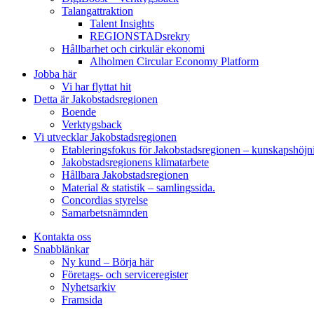
Talangattraktion
Talent Insights
REGIONSTADsrekry
Hållbarhet och cirkulär ekonomi
Alholmen Circular Economy Platform
Jobba här
Vi har flyttat hit
Detta är Jakobstadsregionen
Boende
Verktygsback
Vi utvecklar Jakobstadsregionen
Etableringsfokus för Jakobstadsregionen – kunskapshöjn
Jakobstadsregionens klimatarbete
Hållbara Jakobstadsregionen
Material & statistik – samlingssida.
Concordias styrelse
Samarbetsnämnden
Kontakta oss
Snabblänkar
Ny kund – Börja här
Företags- och serviceregister
Nyhetsarkiv
Framsida