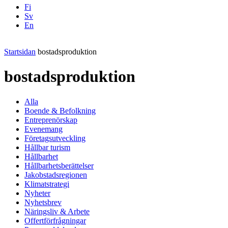
Fi
Sv
En
Facebook
Instagram
LinkedIN
YouTube
Startsidan
bostadsproduktion
bostadsproduktion
Alla
Boende & Befolkning
Entreprenörskap
Evenemang
Företagsutveckling
Hållbar turism
Hållbarhet
Hållbarhetsberättelser
Jakobstadsregionen
Klimatstrategi
Nyheter
Nyhetsbrev
Näringsliv & Arbete
Offertförfrågningar