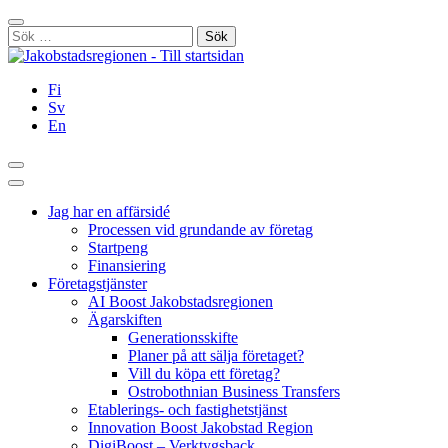
Hoppa
Stäng
till
Sök
innehållet
efter:
Fi
Sv
En
Sök
Huvudmeny
Jag har en affärsidé
Processen vid grundande av företag
Startpeng
Finansiering
Företagstjänster
AI Boost Jakobstadsregionen
Ägarskiften
Generationsskifte
Planer på att sälja företaget?
Vill du köpa ett företag?
Ostrobothnian Business Transfers
Etablerings- och fastighetstjänst
Innovation Boost Jakobstad Region
DigiBoost – Verktygsback