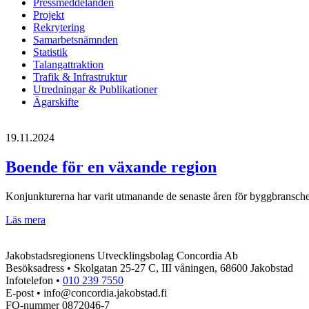
Pressmeddelanden
Projekt
Rekrytering
Samarbetsnämnden
Statistik
Talangattraktion
Trafik & Infrastruktur
Utredningar & Publikationer
Ägarskifte
19.11.2024
Boende för en växande region
Konjunkturerna har varit utmanande de senaste åren för byggbransche
Boende
Läs mera
för
en
Jakobstadsregionens Utvecklingsbolag Concordia Ab
växande
Besöksadress • Skolgatan 25-27 C, III våningen, 68600 Jakobstad
region
Infotelefon •
010 239 7550
E-post • info@concordia.jakobstad.fi
FO-nummer 0872046-7