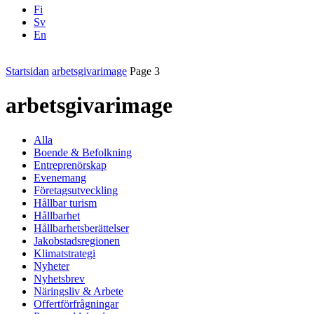
Fi
Sv
En
Facebook
Instagram
LinkedIN
YouTube
Startsidan
arbetsgivarimage
Page 3
arbetsgivarimage
Alla
Boende & Befolkning
Entreprenörskap
Evenemang
Företagsutveckling
Hållbar turism
Hållbarhet
Hållbarhetsberättelser
Jakobstadsregionen
Klimatstrategi
Nyheter
Nyhetsbrev
Näringsliv & Arbete
Offertförfrågningar