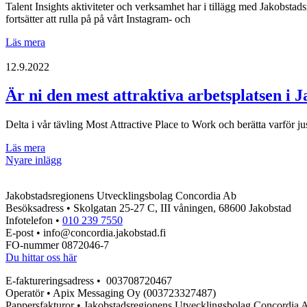
Talent Insights aktiviteter och verksamhet har i tillägg med Jakobsta
fortsätter att rulla på på vårt Instagram- och
Talent
Läs mera
Insights
höst
12.9.2022
2022
Är ni den mest attraktiva arbetsplatsen i 
Delta i vår tävling Most Attractive Place to Work och berätta varför just 
Är
Läs mera
Inläggsnavigering
ni
Nyare inlägg
den
mest
Jakobstadsregionens Utvecklingsbolag Concordia Ab
attraktiva
Besöksadress • Skolgatan 25-27 C, III våningen, 68600 Jakobstad
arbetsplatsen
Infotelefon •
010 239 7550
i
E-post • info@concordia.jakobstad.fi
Jakobstadsregionen
FO-nummer 0872046-7
2022?
Du hittar oss här
E-faktureringsadress • 003708720467
Operatör • Apix Messaging Oy (003723327487)
Pappersfakturor • Jakobstadsregionens Utvecklingsbolag Concordia 