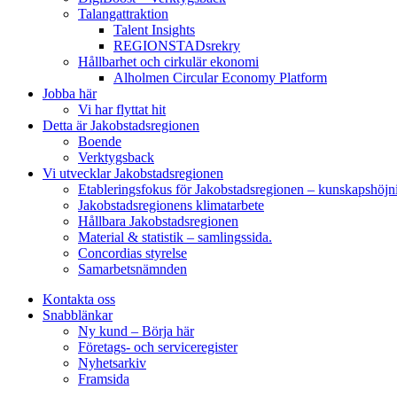
Talangattraktion
Talent Insights
REGIONSTADsrekry
Hållbarhet och cirkulär ekonomi
Alholmen Circular Economy Platform
Jobba här
Vi har flyttat hit
Detta är Jakobstadsregionen
Boende
Verktygsback
Vi utvecklar Jakobstadsregionen
Etableringsfokus för Jakobstadsregionen – kunskapshöjn
Jakobstadsregionens klimatarbete
Hållbara Jakobstadsregionen
Material & statistik – samlingssida.
Concordias styrelse
Samarbetsnämnden
Kontakta oss
Snabblänkar
Ny kund – Börja här
Företags- och serviceregister
Nyhetsarkiv
Framsida