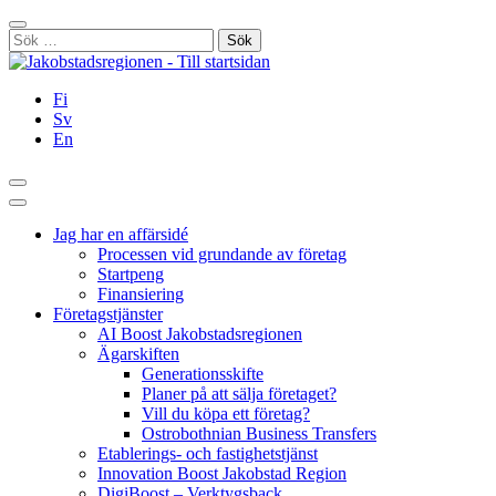
Hoppa
Stäng
till
Sök
innehållet
efter:
Fi
Sv
En
Sök
Huvudmeny
Jag har en affärsidé
Processen vid grundande av företag
Startpeng
Finansiering
Företagstjänster
AI Boost Jakobstadsregionen
Ägarskiften
Generationsskifte
Planer på att sälja företaget?
Vill du köpa ett företag?
Ostrobothnian Business Transfers
Etablerings- och fastighetstjänst
Innovation Boost Jakobstad Region
DigiBoost – Verktygsback