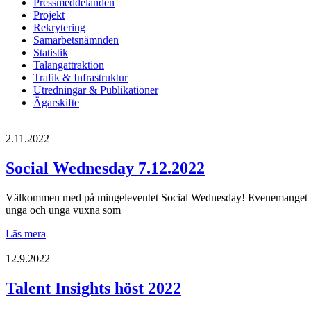
Pressmeddelanden
Projekt
Rekrytering
Samarbetsnämnden
Statistik
Talangattraktion
Trafik & Infrastruktur
Utredningar & Publikationer
Ägarskifte
2.11.2022
Social Wednesday 7.12.2022
Välkommen med på mingeleventet Social Wednesday! Evenemanget riktar s
unga och unga vuxna som
Social
Läs mera
Wednesday
7.12.2022
12.9.2022
Talent Insights höst 2022