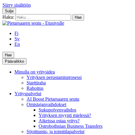
Siirry sisältöön
Sulje
Haku:
Fi
Sv
En
Hae
Päävalikko
Minulla on yritysidea
Yrityksen perustamisprosessi
Starttiraha
Rahoitus
Yrityspalvelut
AI Boost Pietarsaaren seutu
Omistajanvaihdokset
Sukupolvenvaihdos
Yrityksen myynti mielessä?
Aikeissa ostaa yritys?
Ostrobothnian Business Transfers
Sijoittumis- ja toimitilapalvelut