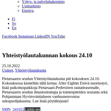
Yritys- ja palveluhakemisto
Uutisarkisto
Etusivu
Fi
Sv
En
Facebook
Instagram
LinkedIN
YouTube
Yhteistyölautakunnan kokous 24.10
25.10.2022
Uutiset
,
Yhteistyölautakunta
Pietarsaaren seudun Yhteistyölautakunta piti kokouksen 24.10.
Kokouksessa käsiteltiin tällä kertaa: After Eightin Etsivä nuorisotyö,
lisää paikoituspaikkoja Pietarsaari-Pedersören rautatieasemalle,
Pietarsaaren seudun ilmastostrategia ja toimenpiteiden seuranta sekä
Pohjanmaan Hyvinvointialueen vanhusneuvoston
sukupuolijakauma. Lue lisää pöytäkirjasta!
SMN_241022
Ladda ner