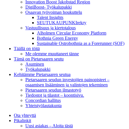
Innovation Boost Jakobstad Region
DigiBoost- Työkalupakki
Osaavan työvoiman houkuttelu
Talent Insights
SEUTUKAUPUNKIrekry
Vastuullisuus ja kiertotalous
Alholmen Circular Economy Platform
Bothnia Green Energy
Sustainable Ostrobothnia as a Forerunner (SOF)
Täällä on töitä
Me olemme muuttaneet tänne
Tämä on Pietarsaaren seutu
Asuminen
Työkalupakki
Kehitämme Pietarsaaren seutua
Pietarsaaren seudun investoijien painopisteet –
osaamisen lisääminen ja valintojen tekeminen
Pietarsaaren seudun ilmastotyö
Tiedostot ja tilastot – koontisivu.
Concordian hallitus
Yhteistyölautakunta
Ota yhteyttä
Pikalinkit
Uusi asiakas – Aloita tästä