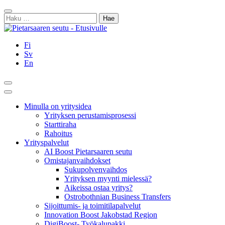
Siirry
Sulje
sisältöön
Haku:
Fi
Sv
En
Hae
Päävalikko
Minulla on yritysidea
Yrityksen perustamisprosessi
Starttiraha
Rahoitus
Yrityspalvelut
AI Boost Pietarsaaren seutu
Omistajanvaihdokset
Sukupolvenvaihdos
Yrityksen myynti mielessä?
Aikeissa ostaa yritys?
Ostrobothnian Business Transfers
Sijoittumis- ja toimitilapalvelut
Innovation Boost Jakobstad Region
DigiBoost- Työkalupakki