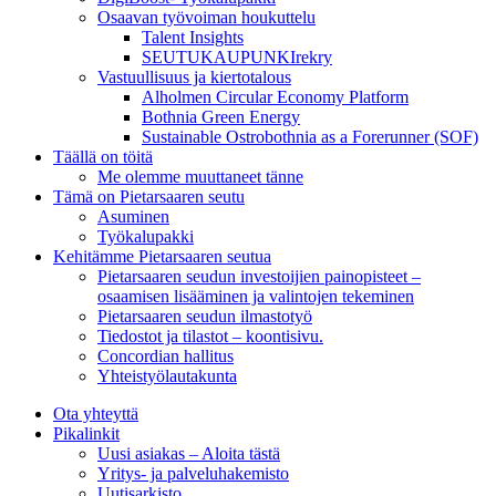
Osaavan työvoiman houkuttelu
Talent Insights
SEUTUKAUPUNKIrekry
Vastuullisuus ja kiertotalous
Alholmen Circular Economy Platform
Bothnia Green Energy
Sustainable Ostrobothnia as a Forerunner (SOF)
Täällä on töitä
Me olemme muuttaneet tänne
Tämä on Pietarsaaren seutu
Asuminen
Työkalupakki
Kehitämme Pietarsaaren seutua
Pietarsaaren seudun investoijien painopisteet –
osaamisen lisääminen ja valintojen tekeminen
Pietarsaaren seudun ilmastotyö
Tiedostot ja tilastot – koontisivu.
Concordian hallitus
Yhteistyölautakunta
Ota yhteyttä
Pikalinkit
Uusi asiakas – Aloita tästä
Yritys- ja palveluhakemisto
Uutisarkisto