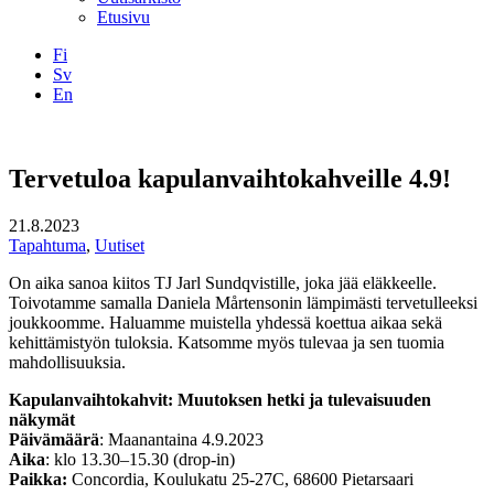
Etusivu
Fi
Sv
En
Facebook
Instagram
LinkedIN
YouTube
Tervetuloa kapulanvaihtokahveille 4.9!
21.8.2023
Tapahtuma
,
Uutiset
On aika sanoa kiitos TJ Jarl Sundqvistille, joka jää eläkkeelle.
Toivotamme samalla Daniela Mårtensonin lämpimästi tervetulleeksi
joukkoomme. Haluamme muistella yhdessä koettua aikaa sekä
kehittämistyön tuloksia. Katsomme myös tulevaa ja sen tuomia
mahdollisuuksia.
Kapulanvaihtokahvit: Muutoksen hetki ja tulevaisuuden
näkymät
Päivämäärä
: Maanantaina 4.9.2023
Aika
: klo 13.30–15.30 (drop-in)
Paikka:
Concordia, Koulukatu 25-27C, 68600 Pietarsaari