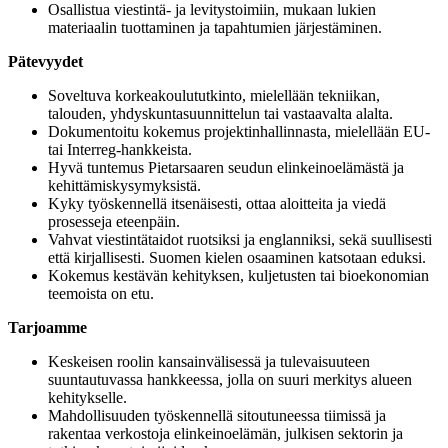
Osallistua viestintä- ja levitystoimiin, mukaan lukien
materiaalin tuottaminen ja tapahtumien järjestäminen.
Pätevyydet
Soveltuva korkeakoulututkinto, mielellään tekniikan,
talouden, yhdyskuntasuunnittelun tai vastaavalta alalta.
Dokumentoitu kokemus projektinhallinnasta, mielellään EU-
tai Interreg-hankkeista.
Hyvä tuntemus Pietarsaaren seudun elinkeinoelämästä ja
kehittämiskysymyksistä.
Kyky työskennellä itsenäisesti, ottaa aloitteita ja viedä
prosesseja eteenpäin.
Vahvat viestintätaidot ruotsiksi ja englanniksi, sekä suullisesti
että kirjallisesti. Suomen kielen osaaminen katsotaan eduksi.
Kokemus kestävän kehityksen, kuljetusten tai bioekonomian
teemoista on etu.
Tarjoamme
Keskeisen roolin kansainvälisessä ja tulevaisuuteen
suuntautuvassa hankkeessa, jolla on suuri merkitys alueen
kehitykselle.
Mahdollisuuden työskennellä sitoutuneessa tiimissä ja
rakentaa verkostoja elinkeinoelämän, julkisen sektorin ja