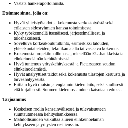
Vastata hankeraportoinnista.
Etsimme sinua, jolla on:
Hyvät yhteistyötaidot ja kokemusta verkostotyöstä sekä
erilaisten sidosryhmien kanssa toimimisesta.
Kyky työskennellä itsenäisesti, järjestelmällisesti ja
tuloshakuisesti.
Soveltuva korkeakoulututkinto, esimerkiksi talouden,
yhteiskuntatieteiden, tekniikan alalta tai vastaava kokemus.
Kokemusta projektinhallinnasta, mielellään EU-hankkeista tai
elinkeinoelämän kehittämisestä.
Hyvä tuntemus yrityskehityksestä ja Pietarsaaren seudun
elinkeinoelämästä.
Hyvät analyyttiset taidot sekä kokemusta tilastojen keruusta ja
tarveanalyyseistä.
Erittäin hyvä ruotsin ja englannin kielen taito, sekä suullisesti
että kirjallisesti. Suomen kielen osaaminen katsotaan eduksi.
Tarjoamme:
Keskeisen roolin kansainvälisessä ja tulevaisuuteen
suuntautuneessa kehityshankkeessa.
Mahdollisuuden vaikuttaa alueen elinkeinoelämän
kehitykseen ja yritysten resilienssiin.