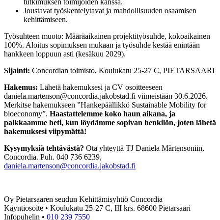
tutkimuksen toimijoiden kanssa.
Joustavat työskentelytavat ja mahdollisuuden osaamisen
kehittämiseen.
Työsuhteen muoto: Määräaikainen projektityösuhde, kokoaikainen
100%. Aloitus sopimuksen mukaan ja työsuhde kestää enintään
hankkeen loppuun asti (kesäkuu 2029).
Sijainti:
Concordian toimisto, Koulukatu 25-27 C, PIETARSAARI
Hakemus:
Lähetä hakemuksesi ja CV osoitteeseen
daniela.martenson@concordia.jakobstad.fi viimeistään 30.6.2026.
Merkitse hakemukseen ”Hankepäällikkö Sustainable Mobility for
bioeconomy”.
Haastattelemme koko haun aikana, ja
palkkaamme heti, kun löydämme sopivan henkilön, joten lähetä
hakemuksesi viipymättä!
Kysymyksiä tehtävästä?
Ota yhteyttä TJ Daniela Mårtensoniin,
Concordia. Puh. 040 736 6239,
daniela.martenson@concordia.jakobstad.fi
Oy Pietarsaaren seudun Kehittämisyhtiö Concordia
Käyntiosoite • Koulukatu 25-27 C, III krs. 68600 Pietarsaari
Infopuhelin •
010 239 7550