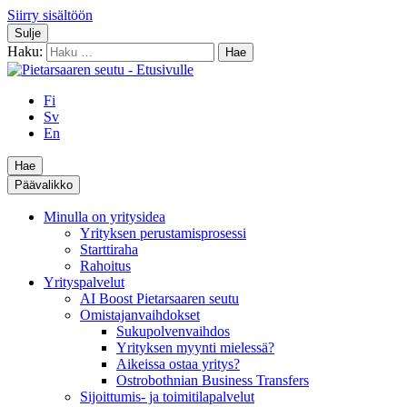
Siirry sisältöön
Sulje
Haku:
Fi
Sv
En
Hae
Päävalikko
Minulla on yritysidea
Yrityksen perustamisprosessi
Starttiraha
Rahoitus
Yrityspalvelut
AI Boost Pietarsaaren seutu
Omistajanvaihdokset
Sukupolvenvaihdos
Yrityksen myynti mielessä?
Aikeissa ostaa yritys?
Ostrobothnian Business Transfers
Sijoittumis- ja toimitilapalvelut