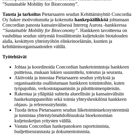
”Sustainable Mobility for Bioeconomy”.
Tausta ja tarkoitus
Pietarsaaren seudun Kehittämisyhtiö Concordia
Oy hakee motivoitunutta ja kokenutta
hankepäällikköä
johtamaan
Concordian panosta kansainvälisessä Interreg Aurora -hankkeessa
“Sustainable Mobility for Bioeconomy”
. Hankkeen tavoitteena on
vauhdittaa seudun siirtymää fossiilittomiin kuljetuksiin biotalouden
alalla, keskittyen yhteistyöhön elinkeinoelämän, kuntien ja
kehittämisorganisaatioiden välillä.
Työtehtävät
Johtaa ja koordinoida Concordian hanketoimintoja hankkeen
puitteissa, mukaan lukien suunnittelu, toteutus ja seuranta.
Aktivoida ja innostaa Pietarsaaren seudun yrityksiä ja
organisaatioita osallistumaan hankkeen toimintoihin, kuten
työpajoihin, verkostotapaamisiin ja pilottitoimenpiteisiin.
Rakentaa ja ylläpitää suhteita alueellisiin ja kansainvälisiin
hankekumppaneihin sekä toimia yhteyshenkilönä hankkeen
ohjaus- ja referenssiryhmiin.
Tuoda tietoa Pietarsaaren seudun liiketoimintaekosysteemistä
ja tunnistaa yhteistyömahdollisuuksia bioekonomian
kuljetusketjun yritysten välillä.
Vastata Concordian hankepanoksen raportoinnista,
budjettiseurannasta ja dokumentoinnista.