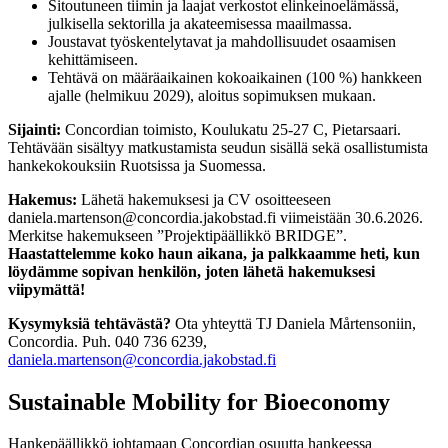
Sitoutuneen tiimin ja laajat verkostot elinkeinoelämässä,
julkisella sektorilla ja akateemisessa maailmassa.
Joustavat työskentelytavat ja mahdollisuudet osaamisen
kehittämiseen.
Tehtävä on määräaikainen kokoaikainen (100 %) hankkeen
ajalle (helmikuu 2029), aloitus sopimuksen mukaan.
Sijainti:
Concordian toimisto, Koulukatu 25-27 C, Pietarsaari.
Tehtävään sisältyy matkustamista seudun sisällä sekä osallistumista
hankekokouksiin Ruotsissa ja Suomessa.
Hakemus:
Lähetä hakemuksesi ja CV osoitteeseen
daniela.martenson@concordia.jakobstad.fi viimeistään 30.6.2026.
Merkitse hakemukseen ”Projektipäällikkö BRIDGE”.
Haastattelemme koko haun aikana, ja palkkaamme heti, kun
löydämme sopivan henkilön, joten lähetä hakemuksesi
viipymättä!
Kysymyksiä tehtävästä?
Ota yhteyttä TJ Daniela Mårtensoniin,
Concordia. Puh. 040 736 6239,
daniela.martenson@concordia.jakobstad.fi
Sustainable Mobility for Bioeconomy
Hankepäällikkö johtamaan Concordian osuutta hankeessa