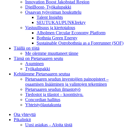
Innovation Boost Jakobstad Region
DigiBoost- Työkalupakki
Osaavan työvoiman houkuttelu
Talent Insights
SEUTUKAUPUNKIrekry
Vastuullisuus ja kiertotalous
Alholmen Circular Economy Platform
Bothnia Green Energy
Sustainable Ostrobothnia as a Forerunner (SOF)
Täällä on töitä
Me olemme muuttaneet tänne
Tämä on Pietarsaaren seutu
Asuminen
Työkalupakki
Kehitämme Pietarsaaren seutua
Pietarsaaren seudun investoijien painopisteet –
osaamisen lisääminen ja valintojen tekeminen
Pietarsaaren seudun ilmastotyö
Tiedostot ja tilastot – koontisivu.
Concordian hallitus
Yhteistyölautakunta
Ota yhteyttä
Pikalinkit
Uusi asiakas – Aloita tästä