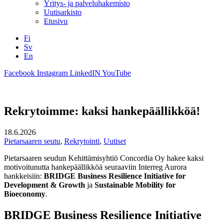
Yritys- ja palveluhakemisto
Uutisarkisto
Etusivu
Fi
Sv
En
Facebook
Instagram
LinkedIN
YouTube
Rekrytoimme: kaksi hankepäällikköä!
18.6.2026
Pietarsaaren seutu
,
Rekrytointi
,
Uutiset
Pietarsaaren seudun Kehittämisyhtiö Concordia Oy hakee kaksi
motivoitunutta hankepäällikköä seuraaviin Interreg Aurora
hankkeisiin:
BRIDGE Business Resilience Initiative for
Development & Growth
ja
Sustainable Mobility for
Bioeconomy
.
BRIDGE Business Resilience Initiative