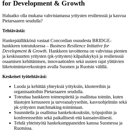
for Development & Growth
Haluatko olla mukana vahvistamassa yritysten resilienssiä ja kasvua
Pietarsaaren seudulla?
Tehtävästä:
Hankepäällikkönä vastaat Concordian osuudesta BRIDGE-
hankkeen toteutuksessa –
Business Resilience Initiative for
Development & Growth
. Hankkeen tavoitteena on vahvistaa pienten
ja keskisuurten yritysten (pk-yritysten) kilpailukykyä ja resilienssiä
osaamisen kehittämisen, innovaatioiden sekä uusien rajat ylittävien
liiketoimintaverkostojen avulla Suomen ja Ruotsin välillä.
Keskeiset työtehtäväsi:
Luoda ja kehittää yhteyksiä yrityksiin, klustereihin ja
organisaatioihin Pietarsaaren seudulla.
Toteuttaa hankkeen toimenpiteitä ja osallistua toimiin, kuten
tilastojen keruuseen ja tarveanalyyseihin, kasvuohjelmiin sekä
pk-yritysten matchmaking-toimintaan.
Suunnitella ja osallistua hankekokouksiin, työpajoihin ja
konferensseihin sekä paikallisesti että kansainvälisesti.
Tehdä yhteistyötä hankekumppaneiden kanssa Suomessa ja
Ruotsissa.