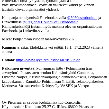
esimerkiksi omaa yritystään, työnantajaansa tai
yhteistyökumppaniaan. Voittajan valitsevat kaikki palkinnon
taustalla olevat organisaatiot yhdessä.
Kampanja on käynnissä Facebook-sivulla
@5050ostrobothnia
ja
LinkedInissä
@Regional Council of Ostrobothnia
.
Kampanjasisältöjä jaetaan myös mukana olevien organisaatioiden
Facebook- ja LinkedIn-sivuilla.
Mikä:
Pohjanmaan vuoden tasa-arvoyritys 2023
Kampanja-aika
: Ehdokkaita voi esittää 18.1.–17.2.2023 välisenä
aikana
Ehdota
:
https://www.lyyti.fi/questions/070e35f5bc
Palkinnon myöntää
: Pohjanmaan liitto / Pohjanmaan tasa-
arvoryhmä, Pietarsaaren seudun Kehittämisyhtiö Concordia,
Dynamo Närpes, Kristiinankaupungin elinkeinokeskus, Pohjanmaan
kauppakamari, Rannikko-Pohjanmaan Yrittäjät, Teknologiakeskus
Merinova, Vaasanseudun Kehitys Oy VASEK ja Viexpo.
Oy Pietarsaaren seudun Kehittämisyhtiö Concordia
Käyntiosoite • Koulukatu 25-27 C, III krs. 68600 Pietarsaari