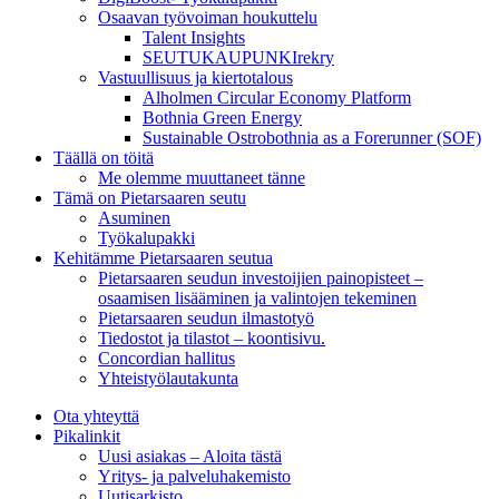
Osaavan työvoiman houkuttelu
Talent Insights
SEUTUKAUPUNKIrekry
Vastuullisuus ja kiertotalous
Alholmen Circular Economy Platform
Bothnia Green Energy
Sustainable Ostrobothnia as a Forerunner (SOF)
Täällä on töitä
Me olemme muuttaneet tänne
Tämä on Pietarsaaren seutu
Asuminen
Työkalupakki
Kehitämme Pietarsaaren seutua
Pietarsaaren seudun investoijien painopisteet –
osaamisen lisääminen ja valintojen tekeminen
Pietarsaaren seudun ilmastotyö
Tiedostot ja tilastot – koontisivu.
Concordian hallitus
Yhteistyölautakunta
Ota yhteyttä
Pikalinkit
Uusi asiakas – Aloita tästä
Yritys- ja palveluhakemisto
Uutisarkisto