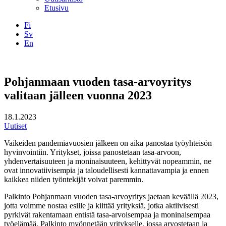
Etusivu
Fi
Sv
En
Facebook
Instagram
LinkedIN
YouTube
Pohjanmaan vuoden tasa-arvoyritys
valitaan jälleen vuonna 2023
18.1.2023
Uutiset
Vaikeiden pandemiavuosien jälkeen on aika panostaa työyhteisön
hyvinvointiin. Yritykset, joissa panostetaan tasa-arvoon,
yhdenvertaisuuteen ja moninaisuuteen, kehittyvät nopeammin, ne
ovat innovatiivisempia ja taloudellisesti kannattavampia ja ennen
kaikkea niiden työntekijät voivat paremmin.
Palkinto Pohjanmaan vuoden tasa-arvoyritys jaetaan keväällä 2023,
jotta voimme nostaa esille ja kiittää yrityksiä, jotka aktiivisesti
pyrkivät rakentamaan entistä tasa-arvoisempaa ja moninaisempaa
työelämää. Palkinto myönnetään yritykselle, jossa arvostetaan ja