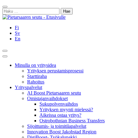
Siirry
Sulje
sisältöön
Haku:
Fi
Sv
En
Hae
Päävalikko
Minulla on yritysidea
Yrityksen perustamisprosessi
Starttiraha
Rahoitus
Yrityspalvelut
AI Boost Pietarsaaren seutu
Omistajanvaihdokset
Sukupolvenvaihdos
Yrityksen myynti mielessä?
Aikeissa ostaa yritys?
Ostrobothnian Business Transfers
Sijoittumis- ja toimitilapalvelut
Innovation Boost Jakobstad Region
DigiBoost- Työkalupakki