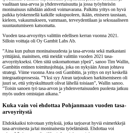
vaalitaan tasa-arvoa ja yhdenvertaisuutta ja jossa työyhteisön
moninaisuus nähdään aidosti voimavarana. Palkittu yritys on hyvä
paikka työskennellä kaikille sukupuoleen, ikään, etniseen taustaan,
kieleen, vakaumukseen, vammaan, terveydentilaan ja seksuaaliseen
suuntautumiseen katsomatta.
Vuoden tasa-arvoyritys valittiin edellisen kerran vuonna 2021.
Silloin voittaja oli Oy Gambit Labs Ab.
”Aina kun puhun moninaisuudesta ja tasa-arvosta sekä matkastani
yrittäjänä, mainitsen, että meidät valittiin vuoden 2021 tasa-
arvoyritykseksi. Olen siitä uskomattoman ylpeä”, sanoo Tim Wallin,
Gambitin entinen toimitusjohtaja, joka on nykyään Atean johtava
strategi. Viime vuonna Atea osti Gambitin, ja yritys on nyt keskellä
integraatioprosessia. ”Yksi syy Atean tarjouksen harkitsemiseen oli
juuri se, että yrityskulttuurit olivat lähellä toisiaan”, Wallin sanoo.
”Toisin sanoen työ tasa-arvon ja yhdenvertaisuuden puolesta jatkuu
myös uuden omistajan aikana.”
Kuka vain voi ehdottaa Pohjanmaan vuoden tasa-
arvoyritystä
Ehdokkaiksi toivotaan yrityksiä, jotka tarjoavat hyviä esimerkkejä
tasa-arvoisesta ja/tai moninaisesta työelämästä. Ehdottaa voi