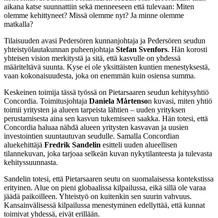
aikana katse suunnattiin sekä menneeseen että tulevaan: Miten
olemme kehittyneet? Missä olemme nyt? Ja minne olemme
matkalla?
Tilaisuuden avasi Pedersören kunnanjohtaja ja Pedersören seudun
yhteistyölautakunnan puheenjohtaja
Stefan Svenfors
. Hän korosti
yhteisen vision merkitystä ja sitä, että kasvulle on yhdessä
määriteltävä suunta. Kyse ei ole yksittäisten kuntien menestyksestä,
vaan kokonaisuudesta, joka on enemmän kuin osiensa summa.
Keskeinen toimija tässä työssä on Pietarsaaren seudun kehitysyhtiö
Concordia. Toimitusjohtaja
Daniela Mårtenso
n kuvasi, miten yhtiö
toimii yritysten ja alueen tarpeista lähtien – uuden yrityksen
perustamisesta aina sen kasvun tukemiseen saakka. Hän totesi, että
Concordia haluaa nähdä alueen yritysten kasvavan ja uusien
investointien suuntautuvan seudulle. Samalla Concordian
aluekehittäjä
Fredrik Sandelin
esitteli uuden alueellisen
tilannekuvan, joka tarjoaa selkeän kuvan nykytilanteesta ja tulevasta
kehityssuunnasta.
Sandelin totesi, että Pietarsaaren seutu on suomalaisessa kontekstissa
erityinen. Alue on pieni globaalissa kilpailussa, eikä sillä ole varaa
jäädä paikoilleen. Yhteistyö on kuitenkin sen suurin vahvuus.
Kansainvälisessä kilpailussa menestyminen edellyttää, että kunnat
toimivat yhdessä, eivät erillään.