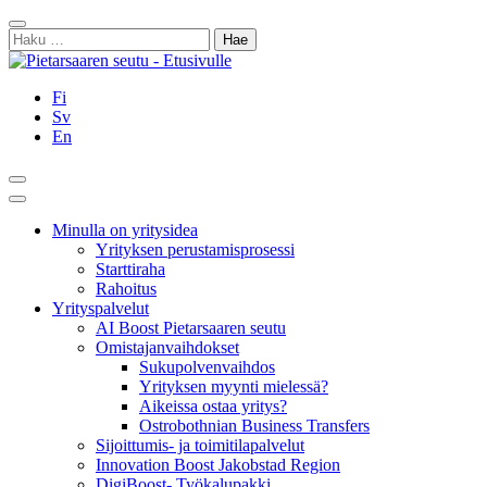
Siirry
Sulje
sisältöön
Haku:
Fi
Sv
En
Hae
Päävalikko
Minulla on yritysidea
Yrityksen perustamisprosessi
Starttiraha
Rahoitus
Yrityspalvelut
AI Boost Pietarsaaren seutu
Omistajanvaihdokset
Sukupolvenvaihdos
Yrityksen myynti mielessä?
Aikeissa ostaa yritys?
Ostrobothnian Business Transfers
Sijoittumis- ja toimitilapalvelut
Innovation Boost Jakobstad Region
DigiBoost- Työkalupakki