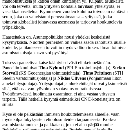
mahdollisuuksia ja katsoa oman kuntarajan yli. Kilpailu asukkaista
voi olla tervettä, mutta yritysten kohdalla tarvitaan yhteistyötä, ei
vastakkainasettelua. Kymmenen vuoden kuluttua toivotaan nähtävän
seutu, joka on vahvistanut perusvoimaansa – yrityksiä, jotka
toimivat globaalisti johtavassa asemassa ja tarjoavat houkuttelevia
työpaikkoja.
Haasteitakin on. Asuntopolitiikka nousi yhdeksi keskeisistä
kysymyksistä. Nuorten perheiden on vaikea saada rahoitusta uusille
kodeille, ja tilanteeseen toivottiin myös valtion tukea. Ilman toimivia
asumisratkaisuja kasvu voi pysähtyä.
Toisessa paneelissa katse kääntyi selvästi elinkeinoelämään.
Paneeliin kuuluivat
Tina Nylund
(PPLE:n toimitusjohtaja),
Stefan
Storvall
(KS Geoenergian toimitusjohtaja),
Timo Prittinen
(STH
Steelin varatoimitusjohtaja) ja
Niklas Ulfvens
(Pohjanmaan liiton
aluekehitysjohtaja). Yritysjohtajat ja aluekehittäjät olivat yksimielisiä
siitä, että osaavan työvoiman saatavuus on ratkaisevaa.
Työttömyydestä huolimatta osaaminen ei aina vastaa yritysten
tarpeita. Tällä hetkellä kysyntä esimerkiksi CNC-koneistajista on
suurta.
Kyse ei ole pelkästään ihmisten houkuttelemisesta alueelle, vaan
myös kilpailukykyisten elinolosuhteiden tarjoamisesta. Korkeat
asumiskustannukset ja palkkataso, joka ei aina pärjää muulle
Pohjolalle, vaikeuttavat rekrytointia. Projektivetoisilla aloilla