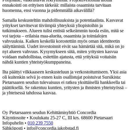
ennakointi on erityisen tärkeää: millaista osaamista tarvitaan
huomenna, ensi vuonna ja pidemmällä aikavälillä?
Samalla keskusteltiin mahdollisuuksista ja potentiaalista. Kasvavat
yritykset tarvitsevat tiiviimpiä yhteyksiä yliopistoihin ja
tutkimukseen. Alueen tulisi entistä selkeämmin tuoda esiin, mitä se
voi tarjota – erilaisia maa-alueita, osaamista ja toimialojen
vahvuuksia. Kaiken keskellä korostettiin myös oman identiteetin
säilyttämistä. Uudet investoinnit eivät saa hämärtää sitä, mikä on jo
nyt alueen vahvuus. Kysymykseen siitä, miten yritysten kasvua
voidaan mahdollistaa, esitettiin ajatusta, että yrityksiä voitaisiin
nähdä kuntien yhteistyökumppaneina.
Ilta päättyi vilkkaaseen keskusteluun ja verkostoitumiseen. Yksi asia
oli kuitenkin selvä jo ennen kuin osallistujat poistuivat Sursikista:
Pietarsaaren seudun tulevaisuus ei ratkea yksittäisellä hankkeella tai
päätöksellä. Se rakentuu kuntien, yritysten ja ihmisten yhteistyössä –
ja yhteisessä tahdossa kasvaa.
Oy Pietarsaaren seudun Kehittämisyhtiö Concordia
Käyntiosoite • Koulukatu 25-27 C, III krs. 68600 Pietarsaari
Infopuhelin •
010 239 7550
Sähköposti • info@concordia.jakobstad.fi