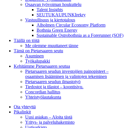
Osaavan työvoiman houkuttelu
Talent Insights
SEUTUKAUPUNKIrekry
Vastuullisuus ja kiertotalous
Alholmen Circular Economy Platform
Bothnia Green Energy
Sustainable Ostrobothnia as a Forerunner (SOF)
Täällä on töitä
Me olemme muuttaneet tänne
Tämä on Pietarsaaren seutu
Asuminen
Työkalupakki
Kehitämme Pietarsaaren seutua
Pietarsaaren seudun investoijien painopisteet –
osaamisen lisääminen ja valintojen tekeminen
Pietarsaaren seudun ilmastotyö
Tiedostot ja tilastot – koontisivu.
Concordian hallitus
Yhteistyölautakunta
Ota yhteyttä
Pikalinkit
Uusi asiakas – Aloita tästä
Yritys- ja palveluhakemisto
Uutisarkisto