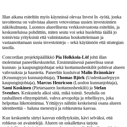
Illan aikana esiteltiin myös käynnissä olevaa Invest In -työtä, jonka
tavoitteena on vahvistaa alueen vetovoimaa uusien investointien
näkökulmasta. Luonnos alueellisesta verkkosivustosta esiteltiin, ja
keskusteluissa pohdittiin, miten seutu voi sekä huolehtia täällä jo
toimivista yrityksistä että valmistautua houkuttelemaan ja
vastaanottamaan uusia investointeja – sekä käytännön että strategian
tasolla.
Concordian projektipäällikkö
Pia Holkkola-Löf
johti illan
molemmat paneelikeskustelut. Ensimmäisessä paneelissa useat
kunnan- ja kaupunginjohtajat sekä luottamushenkilöt pohtivat alueen
vahvuuksia ja haasteita. Paneeliin kuuluivat
Malin Brännkärr
(Kruunupyyn kunnanjohtaja),
Thomas Björk
(Uudenkaarlepyyn
kaupunginjohtaja),
Marcus Henricson
(Luodon kunnanjohtaja),
Sami Koskinen
(Pietarsaaren luottamushenkilö) ja
Stefan
Svenfors
. Keskustelu alkoi siitä, mikä toimii. Seudulla on
rauhallinen elinympäristö, vahva arvopohja ja rehellisyys, joka
helpottaa liiketoimintaa. Yrittäjyys nähtiin keskeisenä osana alueen
identiteettiä – haluna menestyä ja rohkeutena kasvaa.
Kun keskustelu siirtyi kasvun edellytyksiin, kävi selväksi, että
rohkeus on avaintekijä. Alueen on uskallettava tarjota