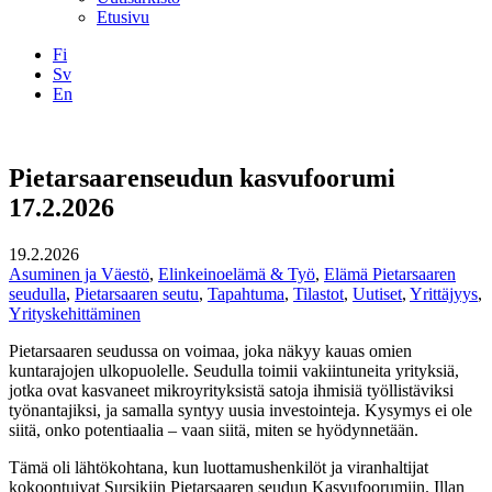
Etusivu
Fi
Sv
En
Facebook
Instagram
LinkedIN
YouTube
Pietarsaarenseudun kasvufoorumi
17.2.2026
19.2.2026
Asuminen ja Väestö
,
Elinkeinoelämä & Työ
,
Elämä Pietarsaaren
seudulla
,
Pietarsaaren seutu
,
Tapahtuma
,
Tilastot
,
Uutiset
,
Yrittäjyys
,
Yrityskehittäminen
Pietarsaaren seudussa on voimaa, joka näkyy kauas omien
kuntarajojen ulkopuolelle. Seudulla toimii vakiintuneita yrityksiä,
jotka ovat kasvaneet mikroyrityksistä satoja ihmisiä työllistäviksi
työnantajiksi, ja samalla syntyy uusia investointeja. Kysymys ei ole
siitä, onko potentiaalia – vaan siitä, miten se hyödynnetään.
Tämä oli lähtökohtana, kun luottamushenkilöt ja viranhaltijat
kokoontuivat Sursikiin Pietarsaaren seudun Kasvufoorumiin. Illan