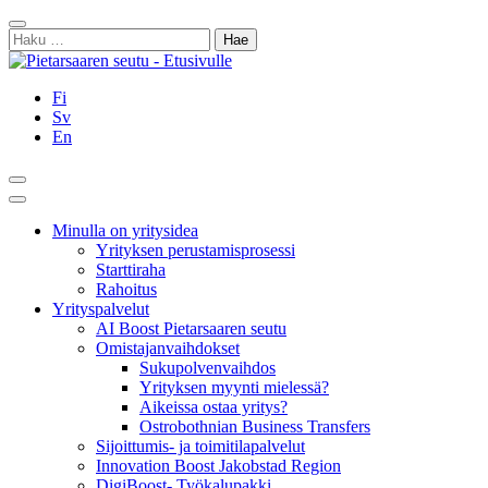
Siirry
Sulje
sisältöön
Haku:
Fi
Sv
En
Hae
Päävalikko
Minulla on yritysidea
Yrityksen perustamisprosessi
Starttiraha
Rahoitus
Yrityspalvelut
AI Boost Pietarsaaren seutu
Omistajanvaihdokset
Sukupolvenvaihdos
Yrityksen myynti mielessä?
Aikeissa ostaa yritys?
Ostrobothnian Business Transfers
Sijoittumis- ja toimitilapalvelut
Innovation Boost Jakobstad Region
DigiBoost- Työkalupakki