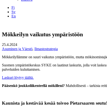
Fi
Sv
En
Facebook
Instagram
LinkedIN
YouTube
Mökkeilyn vaikutus ympäristöön
25.4.2024
Asuminen ja Väestö
,
Ilmastostrategia
Mökkeilyllämme on suuri vaikutus ympäristöön, mutta mökinomistajien p
Suomen ympäristökeskus SYKE on laatinut laskurin, jolla voit laskea h
palveluiden kuluttamisen.
Laskuri löytyy täältä.
Pääsenkö joukkoliikenteellä mökilleni?
Mahdollisesti – tarkista reit
Kaunista ja kestävää kesää toivoo Pietarsaaren seutu