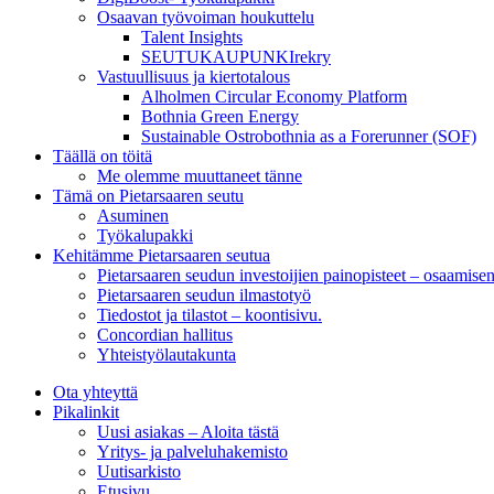
Osaavan työvoiman houkuttelu
Talent Insights
SEUTUKAUPUNKIrekry
Vastuullisuus ja kiertotalous
Alholmen Circular Economy Platform
Bothnia Green Energy
Sustainable Ostrobothnia as a Forerunner (SOF)
Täällä on töitä
Me olemme muuttaneet tänne
Tämä on Pietarsaaren seutu
Asuminen
Työkalupakki
Kehitämme Pietarsaaren seutua
Pietarsaaren seudun investoijien painopisteet – osaamise
Pietarsaaren seudun ilmastotyö
Tiedostot ja tilastot – koontisivu.
Concordian hallitus
Yhteistyölautakunta
Ota yhteyttä
Pikalinkit
Uusi asiakas – Aloita tästä
Yritys- ja palveluhakemisto
Uutisarkisto
Etusivu