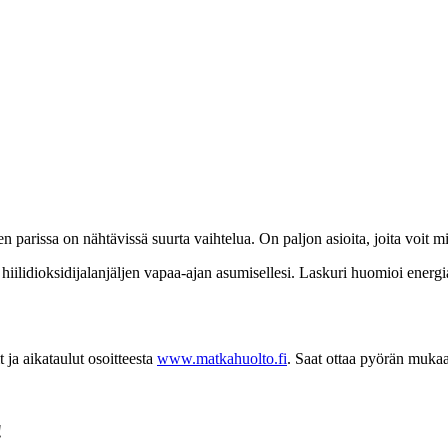
arissa on nähtävissä suurta vaihtelua. On paljon asioita, joita voit mi
iilidioksidijalanjäljen vapaa-ajan asumisellesi. Laskuri huomioi energi
it ja aikataulut osoitteesta
www.matkahuolto.fi
. Saat ottaa pyörän mukaas
!