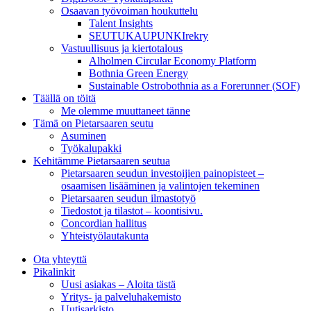
Osaavan työvoiman houkuttelu
Talent Insights
SEUTUKAUPUNKIrekry
Vastuullisuus ja kiertotalous
Alholmen Circular Economy Platform
Bothnia Green Energy
Sustainable Ostrobothnia as a Forerunner (SOF)
Täällä on töitä
Me olemme muuttaneet tänne
Tämä on Pietarsaaren seutu
Asuminen
Työkalupakki
Kehitämme Pietarsaaren seutua
Pietarsaaren seudun investoijien painopisteet –
osaamisen lisääminen ja valintojen tekeminen
Pietarsaaren seudun ilmastotyö
Tiedostot ja tilastot – koontisivu.
Concordian hallitus
Yhteistyölautakunta
Ota yhteyttä
Pikalinkit
Uusi asiakas – Aloita tästä
Yritys- ja palveluhakemisto
Uutisarkisto