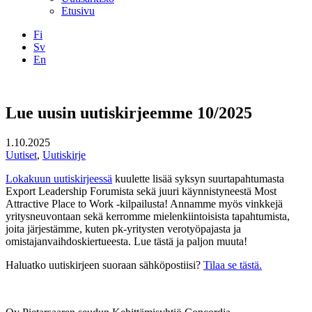
Etusivu
Fi
Sv
En
Facebook
Instagram
LinkedIN
YouTube
Lue uusin uutiskirjeemme 10/2025
1.10.2025
Uutiset
,
Uutiskirje
Lokakuun uutiskirjeessä
kuulette lisää syksyn suurtapahtumasta
Export Leadership Forumista sekä juuri käynnistyneestä Most
Attractive Place to Work -kilpailusta! Annamme myös vinkkejä
yritysneuvontaan sekä kerromme mielenkiintoisista tapahtumista,
joita järjestämme, kuten pk-yritysten verotyöpajasta ja
omistajanvaihdoskiertueesta. Lue tästä ja paljon muuta!
Haluatko uutiskirjeen suoraan sähköpostiisi?
Tilaa se tästä.