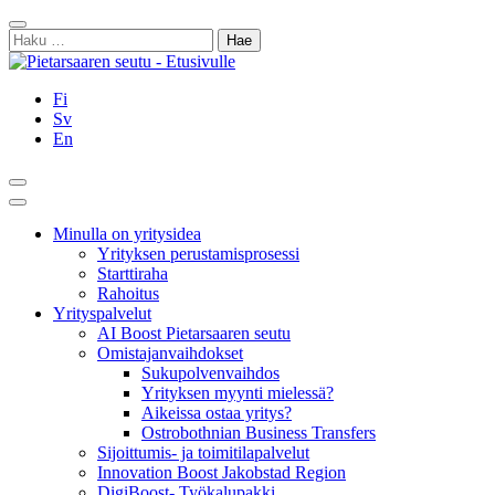
Siirry
Sulje
sisältöön
Haku:
Fi
Sv
En
Hae
Päävalikko
Minulla on yritysidea
Yrityksen perustamisprosessi
Starttiraha
Rahoitus
Yrityspalvelut
AI Boost Pietarsaaren seutu
Omistajanvaihdokset
Sukupolvenvaihdos
Yrityksen myynti mielessä?
Aikeissa ostaa yritys?
Ostrobothnian Business Transfers
Sijoittumis- ja toimitilapalvelut
Innovation Boost Jakobstad Region
DigiBoost- Työkalupakki