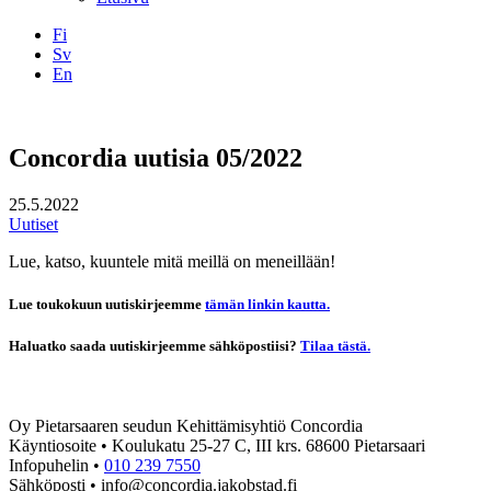
Fi
Sv
En
Facebook
Instagram
LinkedIN
YouTube
Concordia uutisia 05/2022
25.5.2022
Uutiset
Lue, katso, kuuntele mitä meillä on meneillään!
Lue toukokuun uutiskirjeemme
tämän linkin kautta.
Haluatko saada uutiskirjeemme sähköpostiisi?
Tilaa tästä.
Oy Pietarsaaren seudun Kehittämisyhtiö Concordia
Käyntiosoite • Koulukatu 25-27 C, III krs. 68600 Pietarsaari
Infopuhelin •
010 239 7550
Sähköposti • info@concordia.jakobstad.fi