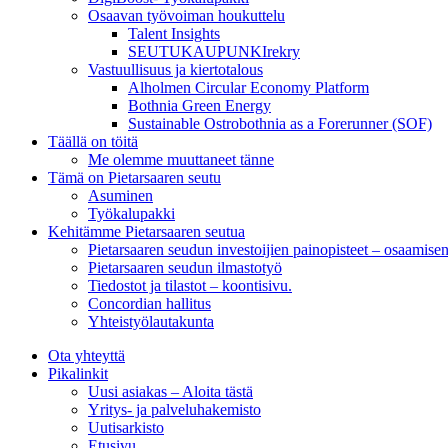
Osaavan työvoiman houkuttelu
Talent Insights
SEUTUKAUPUNKIrekry
Vastuullisuus ja kiertotalous
Alholmen Circular Economy Platform
Bothnia Green Energy
Sustainable Ostrobothnia as a Forerunner (SOF)
Täällä on töitä
Me olemme muuttaneet tänne
Tämä on Pietarsaaren seutu
Asuminen
Työkalupakki
Kehitämme Pietarsaaren seutua
Pietarsaaren seudun investoijien painopisteet – osaamise
Pietarsaaren seudun ilmastotyö
Tiedostot ja tilastot – koontisivu.
Concordian hallitus
Yhteistyölautakunta
Ota yhteyttä
Pikalinkit
Uusi asiakas – Aloita tästä
Yritys- ja palveluhakemisto
Uutisarkisto
Etusivu