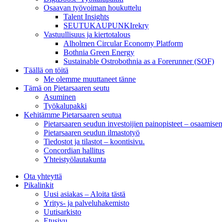
Osaavan työvoiman houkuttelu
Talent Insights
SEUTUKAUPUNKIrekry
Vastuullisuus ja kiertotalous
Alholmen Circular Economy Platform
Bothnia Green Energy
Sustainable Ostrobothnia as a Forerunner (SOF)
Täällä on töitä
Me olemme muuttaneet tänne
Tämä on Pietarsaaren seutu
Asuminen
Työkalupakki
Kehitämme Pietarsaaren seutua
Pietarsaaren seudun investoijien painopisteet – osaamise
Pietarsaaren seudun ilmastotyö
Tiedostot ja tilastot – koontisivu.
Concordian hallitus
Yhteistyölautakunta
Ota yhteyttä
Pikalinkit
Uusi asiakas – Aloita tästä
Yritys- ja palveluhakemisto
Uutisarkisto
Etusivu