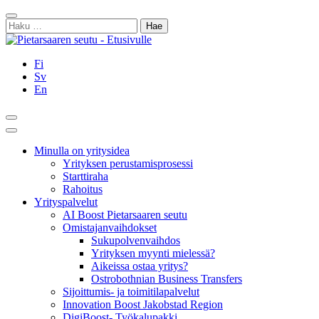
Siirry
Sulje
sisältöön
Haku:
Fi
Sv
En
Hae
Päävalikko
Minulla on yritysidea
Yrityksen perustamisprosessi
Starttiraha
Rahoitus
Yrityspalvelut
AI Boost Pietarsaaren seutu
Omistajanvaihdokset
Sukupolvenvaihdos
Yrityksen myynti mielessä?
Aikeissa ostaa yritys?
Ostrobothnian Business Transfers
Sijoittumis- ja toimitilapalvelut
Innovation Boost Jakobstad Region
DigiBoost- Työkalupakki