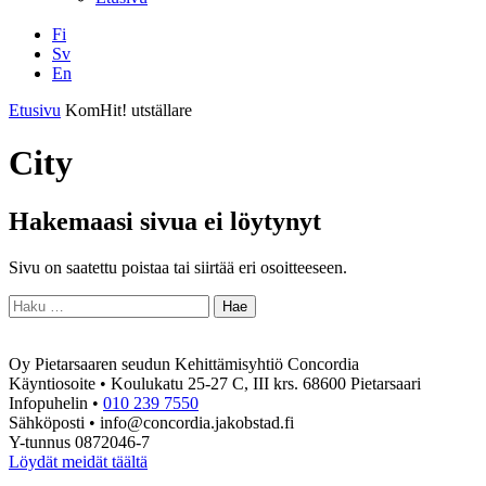
Fi
Sv
En
Facebook
Instagram
LinkedIN
YouTube
Etusivu
KomHit! utställare
City
Hakemaasi sivua ei löytynyt
Sivu on saatettu poistaa tai siirtää eri osoitteeseen.
Haku:
Oy Pietarsaaren seudun Kehittämisyhtiö Concordia
Käyntiosoite • Koulukatu 25-27 C, III krs. 68600 Pietarsaari
Infopuhelin •
010 239 7550
Sähköposti • info@concordia.jakobstad.fi
Y-tunnus 0872046-7
Löydät meidät täältä