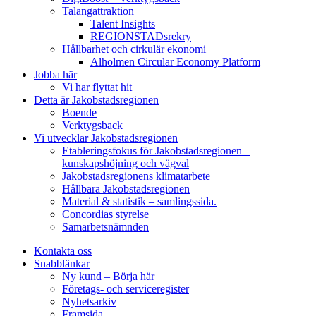
Talangattraktion
Talent Insights
REGIONSTADsrekry
Hållbarhet och cirkulär ekonomi
Alholmen Circular Economy Platform
Jobba här
Vi har flyttat hit
Detta är Jakobstadsregionen
Boende
Verktygsback
Vi utvecklar Jakobstadsregionen
Etableringsfokus för Jakobstadsregionen –
kunskapshöjning och vägval
Jakobstadsregionens klimatarbete
Hållbara Jakobstadsregionen
Material & statistik – samlingssida.
Concordias styrelse
Samarbetsnämnden
Kontakta oss
Snabblänkar
Ny kund – Börja här
Företags- och serviceregister
Nyhetsarkiv
Framsida