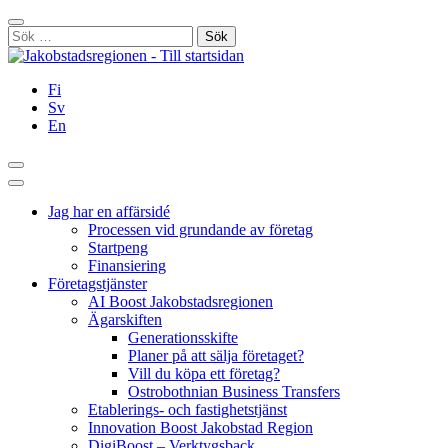
Hoppa
Stäng
till
Sök
innehållet
efter:
Fi
Sv
En
Sök
Huvudmeny
Jag har en affärsidé
Processen vid grundande av företag
Startpeng
Finansiering
Företagstjänster
AI Boost Jakobstadsregionen
Ägarskiften
Generationsskifte
Planer på att sälja företaget?
Vill du köpa ett företag?
Ostrobothnian Business Transfers
Etablerings- och fastighetstjänst
Innovation Boost Jakobstad Region
DigiBoost – Verktygsback