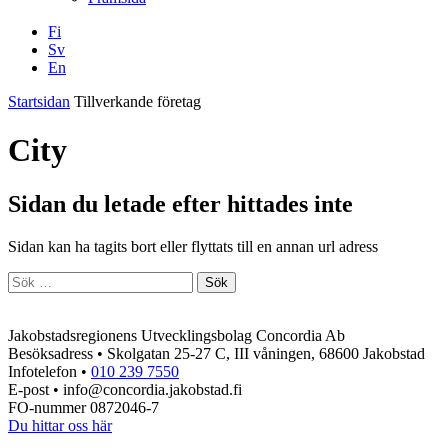
Fi
Sv
En
Facebook
Instagram
LinkedIN
YouTube
Startsidan
Tillverkande företag
City
Sidan du letade efter hittades inte
Sidan kan ha tagits bort eller flyttats till en annan url adress
Sök
efter:
Jakobstadsregionens Utvecklingsbolag Concordia Ab
Besöksadress • Skolgatan 25-27 C, III våningen, 68600 Jakobstad
Infotelefon •
010 239 7550
E-post • info@concordia.jakobstad.fi
FO-nummer 0872046-7
Du hittar oss här