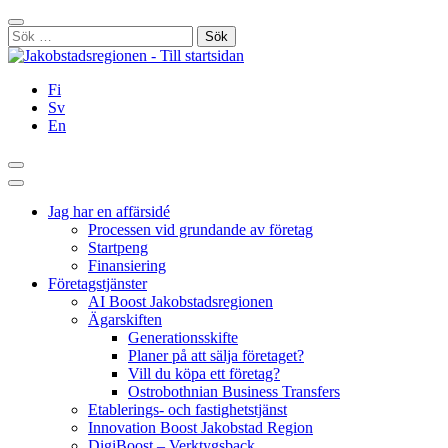
Hoppa
Stäng
till
Sök
innehållet
efter:
Fi
Sv
En
Sök
Huvudmeny
Jag har en affärsidé
Processen vid grundande av företag
Startpeng
Finansiering
Företagstjänster
AI Boost Jakobstadsregionen
Ägarskiften
Generationsskifte
Planer på att sälja företaget?
Vill du köpa ett företag?
Ostrobothnian Business Transfers
Etablerings- och fastighetstjänst
Innovation Boost Jakobstad Region
DigiBoost – Verktygsback