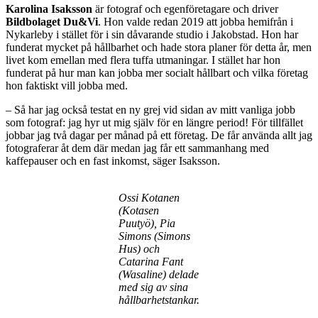
Karolina Isaksson
är fotograf och egenföretagare och driver
Bildbolaget Du&Vi
. Hon valde redan 2019 att jobba hemifrån i
Nykarleby i stället för i sin dåvarande studio i Jakobstad. Hon har
funderat mycket på hållbarhet och hade stora planer för detta år, men
livet kom emellan med flera tuffa utmaningar. I stället har hon
funderat på hur man kan jobba mer socialt hållbart och vilka företag
hon faktiskt vill jobba med.
– Så har jag också testat en ny grej vid sidan av mitt vanliga jobb
som fotograf: jag hyr ut mig själv för en längre period! För tillfället
jobbar jag två dagar per månad på ett företag. De får använda allt jag
fotograferar åt dem där medan jag får ett sammanhang med
kaffepauser och en fast inkomst, säger Isaksson.
Ossi Kotanen
(Kotasen
Puutyö), Pia
Simons (Simons
Hus) och
Catarina Fant
(Wasaline) delade
med sig av sina
hållbarhetstankar.