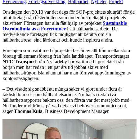
Evenemang
,
Företagsutveckling
,
Hållbarhet
,
Nyheter
,
Projekt
Onsdagen den 30.10 var det dags för SOF-projektets slutträff för de
pilotföretag från Österbotten som under året deltagit i projektets
aktiviteter. Företagen har alla fått hjälp av projektet
Sustainable
Ostrobothnia as a Forerunner
i sitt hållbarhetsarbete. De
medverkande företagen fick möjlighet att berätta om sin
hållbarhetsresa, sina lärdomar och kunde inspirera andra.
Företagen som varit med i projektet består av allt från mellanstora
företag till enmansföretag från hela landskapet. Transportöretaget
NTC Transport
från Nykarleby har varit med i projektet från
början men har redan i ett par års tid jobbat aktivt med
hållbarhetsfrågor. Bland annat har man förnyat uppvärmningen av
kontorsfastigheten.
– Det visade sig snabbt att många saker vi gjort under flera år
faktiskt kan ses som hållbarhetsarbete. Nu har vi redan två
hållbarhetsrapporter bakom oss, den första var det mest jobb med.
Nu funderar vi främst på vad det är vi behöver kommunicera ut,
säger
Thomas Kula
, Business Development Manager.