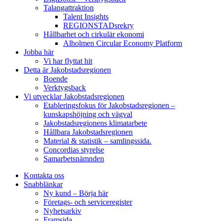
Talangattraktion
Talent Insights
REGIONSTADsrekry
Hållbarhet och cirkulär ekonomi
Alholmen Circular Economy Platform
Jobba här
Vi har flyttat hit
Detta är Jakobstadsregionen
Boende
Verktygsback
Vi utvecklar Jakobstadsregionen
Etableringsfokus för Jakobstadsregionen –
kunskapshöjning och vägval
Jakobstadsregionens klimatarbete
Hållbara Jakobstadsregionen
Material & statistik – samlingssida.
Concordias styrelse
Samarbetsnämnden
Kontakta oss
Snabblänkar
Ny kund – Börja här
Företags- och serviceregister
Nyhetsarkiv
Framsida