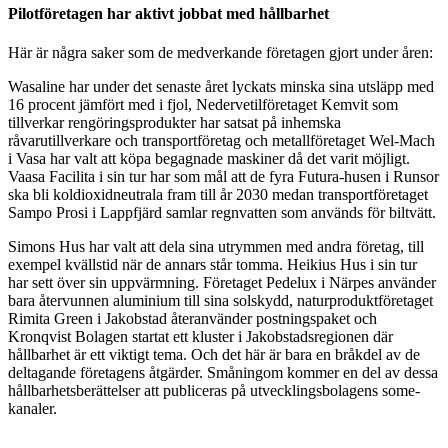
Pilotföretagen har aktivt jobbat med hållbarhet
Här är några saker som de medverkande företagen gjort under åren:
Wasaline har under det senaste året lyckats minska sina utsläpp med
16 procent jämfört med i fjol, Nedervetilföretaget Kemvit som
tillverkar rengöringsprodukter har satsat på inhemska
råvarutillverkare och transportföretag och metallföretaget Wel-Mach
i Vasa har valt att köpa begagnade maskiner då det varit möjligt.
Vaasa Facilita i sin tur har som mål att de fyra Futura-husen i Runsor
ska bli koldioxidneutrala fram till år 2030 medan transportföretaget
Sampo Prosi i Lappfjärd samlar regnvatten som används för biltvätt.
Simons Hus har valt att dela sina utrymmen med andra företag, till
exempel kvällstid när de annars står tomma. Heikius Hus i sin tur
har sett över sin uppvärmning. Företaget Pedelux i Närpes använder
bara återvunnen aluminium till sina solskydd, naturproduktföretaget
Rimita Green i Jakobstad återanvänder postningspaket och
Kronqvist Bolagen startat ett kluster i Jakobstadsregionen där
hållbarhet är ett viktigt tema. Och det här är bara en bråkdel av de
deltagande företagens åtgärder. Småningom kommer en del av dessa
hållbarhetsberättelser att publiceras på utvecklingsbolagens some-
kanaler.