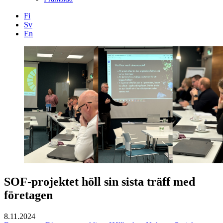
Fi
Sv
En
Facebook
Instagram
LinkedIN
YouTube
SOF-projektet höll sin sista träff med
företagen
8.11.2024