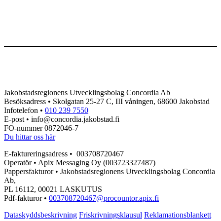
Jakobstadsregionens Utvecklingsbolag Concordia Ab
Besöksadress • Skolgatan 25-27 C, III våningen, 68600 Jakobstad
Infotelefon •
010 239 7550
E-post • info@concordia.jakobstad.fi
FO-nummer 0872046-7
Du hittar oss här
E-faktureringsadress • 003708720467
Operatör • Apix Messaging Oy (003723327487)
Pappersfakturor • Jakobstadsregionens Utvecklingsbolag Concordia
Ab,
PL 16112, 00021 LASKUTUS
Pdf-fakturor •
003708720467@procountor.apix.fi
Dataskyddsbeskrivning
Friskrivningsklausul
Reklamationsblankett