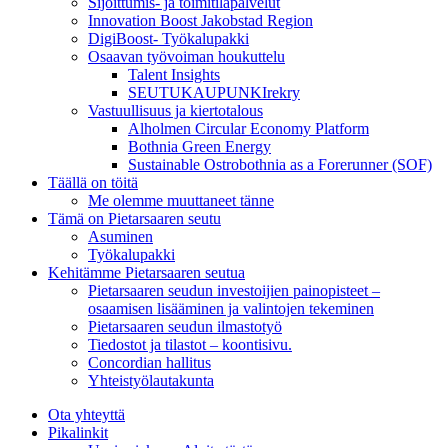
Sijoittumis- ja toimitilapalvelut
Innovation Boost Jakobstad Region
DigiBoost- Työkalupakki
Osaavan työvoiman houkuttelu
Talent Insights
SEUTUKAUPUNKIrekry
Vastuullisuus ja kiertotalous
Alholmen Circular Economy Platform
Bothnia Green Energy
Sustainable Ostrobothnia as a Forerunner (SOF)
Täällä on töitä
Me olemme muuttaneet tänne
Tämä on Pietarsaaren seutu
Asuminen
Työkalupakki
Kehitämme Pietarsaaren seutua
Pietarsaaren seudun investoijien painopisteet –
osaamisen lisääminen ja valintojen tekeminen
Pietarsaaren seudun ilmastotyö
Tiedostot ja tilastot – koontisivu.
Concordian hallitus
Yhteistyölautakunta
Ota yhteyttä
Pikalinkit