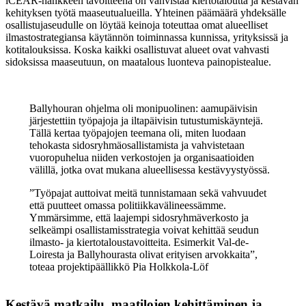
iCEAR-hankkeen tavoitteena on vahvistaa kiertotaloutta ja kestävän
kehityksen työtä maaseutualueilla. Yhteinen päämäärä yhdeksälle
osallistujaseudulle on löytää keinoja toteuttaa omat alueelliset
ilmastostrategiansa käytännön toiminnassa kunnissa, yrityksissä ja
kotitalouksissa. Koska kaikki osallistuvat alueet ovat vahvasti
sidoksissa maaseutuun, on maatalous luonteva painopistealue.
Ballyhouran ohjelma oli monipuolinen: aamupäivisin
järjestettiin työpajoja ja iltapäivisin tutustumiskäyntejä.
Tällä kertaa työpajojen teemana oli, miten luodaan
tehokasta sidosryhmäosallistamista ja vahvistetaan
vuoropuhelua niiden verkostojen ja organisaatioiden
välillä, jotka ovat mukana alueellisessa kestävyystyössä.
”Työpajat auttoivat meitä tunnistamaan sekä vahvuudet
että puutteet omassa politiikkavälineessämme.
Ymmärsimme, että laajempi sidosryhmäverkosto ja
selkeämpi osallistamisstrategia voivat kehittää seudun
ilmasto- ja kiertotaloustavoitteita. Esimerkit Val-de-
Loiresta ja Ballyhourasta olivat erityisen arvokkaita”,
toteaa projektipäällikkö Pia Holkkola-Löf
Kestävä matkailu, maatilojen kehittäminen ja