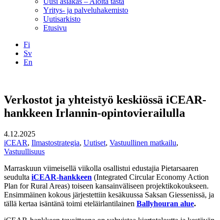
Uusi asiakas – Aloita tästä
Yritys- ja palveluhakemisto
Uutisarkisto
Etusivu
Fi
Sv
En
Facebook
Instagram
LinkedIN
YouTube
Verkostot ja yhteistyö keskiössä iCEAR-
hankkeen Irlannin-opintovierailulla
4.12.2025
iCEAR
,
Ilmastostrategia
,
Uutiset
,
Vastuullinen matkailu
,
Vastuullisuus
Marraskuun viimeisellä viikolla osallistui edustajia Pietarsaaren
seudulta
iCEAR-hankkeen
(Integrated Circular Economy Action
Plan for Rural Areas) toiseen kansainväliseen projektikokoukseen.
Ensimmäinen kokous järjestettiin kesäkuussa Saksan Giessenissä, ja
tällä kertaa isäntänä toimi eteläirlantilainen
Ballyhouran alue
.