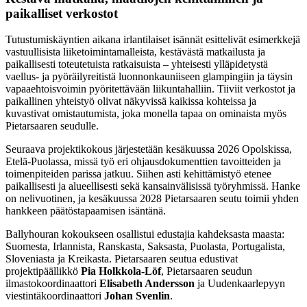
paikalliset verkostot
Tutustumiskäyntien aikana irlantilaiset isännät esittelivät esimerkkejä
vastuullisista liiketoimintamalleista, kestävästä matkailusta ja
paikallisesti toteutetuista ratkaisuista – yhteisesti ylläpidetystä
vaellus- ja pyöräilyreitistä luonnonkauniiseen glampingiin ja täysin
vapaaehtoisvoimin pyöritettävään liikuntahalliin. Tiiviit verkostot ja
paikallinen yhteistyö olivat näkyvissä kaikissa kohteissa ja
kuvastivat omistautumista, joka monella tapaa on ominaista myös
Pietarsaaren seudulle.
Seuraava projektikokous järjestetään kesäkuussa 2026 Opolskissa,
Etelä-Puolassa, missä työ eri ohjausdokumenttien tavoitteiden ja
toimenpiteiden parissa jatkuu. Siihen asti kehittämistyö etenee
paikallisesti ja alueellisesti sekä kansainvälisissä työryhmissä. Hanke
on nelivuotinen, ja kesäkuussa 2028 Pietarsaaren seutu toimii yhden
hankkeen päätöstapaamisen isäntänä.
Ballyhouran kokoukseen osallistui edustajia kahdeksasta maasta:
Suomesta, Irlannista, Ranskasta, Saksasta, Puolasta, Portugalista,
Sloveniasta ja Kreikasta. Pietarsaaren seutua edustivat
projektipäällikkö
Pia Holkkola-Löf
, Pietarsaaren seudun
ilmastokoordinaattori
Elisabeth Andersson
ja Uudenkaarlepyyn
viestintäkoordinaattori
Johan Svenlin
.