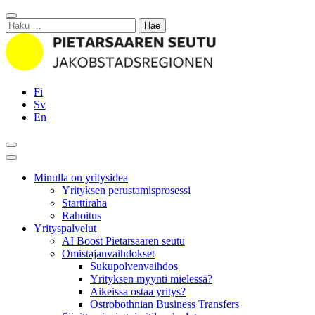
Siirry
Sulje
sisältöön
Haku:
Fi
Sv
En
Hae
Päävalikko
Minulla on yritysidea
Yrityksen perustamisprosessi
Starttiraha
Rahoitus
Yrityspalvelut
AI Boost Pietarsaaren seutu
Omistajanvaihdokset
Sukupolvenvaihdos
Yrityksen myynti mielessä?
Aikeissa ostaa yritys?
Ostrobothnian Business Transfers