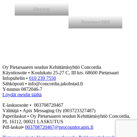
Glamping
Barnahown B&B
Oy Pietarsaaren seudun Kehittämisyhtiö Concordia
Käyntiosoite • Koulukatu 25-27 C, III krs. 68600 Pietarsaari
Infopuhelin •
010 239 7550
Sähköposti • info@concordia.jakobstad.fi
Y-tunnus 0872046-7
Löydät meidät täältä
E-laskuosoite • 003708720467
Välittäjä • Apix Messaging Oy (003723327487)
Paperilaskut • Oy Pietarsaaren seudun Kehittämisyhtiö Concordia,
PL 16112, 00021 LASKUTUS
Pdf-laskut•
003708720467@procountor.apix.fi