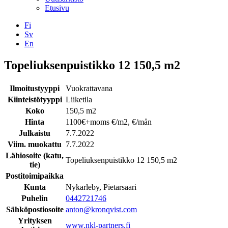
Etusivu
Fi
Sv
En
Facebook
Instagram
LinkedIN
YouTube
Topeliuksenpuistikko 12 150,5 m2
Ilmoitustyyppi
Vuokrattavana
Kiinteistötyyppi
Liiketila
Koko
150,5 m2
Hinta
1100€+moms €/m2, €/mån
Julkaistu
7.7.2022
Viim. muokattu
7.7.2022
Lähiosoite (katu,
Topeliuksenpuistikko 12 150,5 m2
tie)
Postitoimipaikka
Kunta
Nykarleby, Pietarsaari
Puhelin
0442721746
Sähköpostiosoite
anton@kronqvist.com
Yrityksen
www.nkl-partners.fi