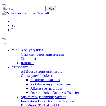
Siirry
Sulje
sisältöön
Haku:
Fi
Sv
En
Hae
Päävalikko
Minulla on yritysidea
Yrityksen perustamisprosessi
Starttiraha
Rahoitus
Yrityspalvelut
AI Boost Pietarsaaren seutu
Omistajanvaihdokset
Sukupolvenvaihdos
Yrityksen myynti mielessä?
Aikeissa ostaa yritys?
Ostrobothnian Business Transfers
Sijoittumis- ja toimitilapalvelut
Innovation Boost Jakobstad Region
DigiBoost- Työkalupakki