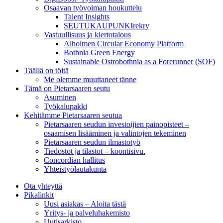
Osaavan työvoiman houkuttelu
Talent Insights
SEUTUKAUPUNKIrekry
Vastuullisuus ja kiertotalous
Alholmen Circular Economy Platform
Bothnia Green Energy
Sustainable Ostrobothnia as a Forerunner (SOF)
Täällä on töitä
Me olemme muuttaneet tänne
Tämä on Pietarsaaren seutu
Asuminen
Työkalupakki
Kehitämme Pietarsaaren seutua
Pietarsaaren seudun investoijien painopisteet –
osaamisen lisääminen ja valintojen tekeminen
Pietarsaaren seudun ilmastotyö
Tiedostot ja tilastot – koontisivu.
Concordian hallitus
Yhteistyölautakunta
Ota yhteyttä
Pikalinkit
Uusi asiakas – Aloita tästä
Yritys- ja palveluhakemisto
Uutisarkisto