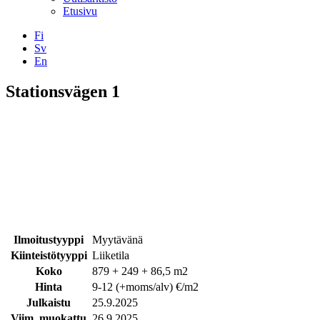
Etusivu
Fi
Sv
En
Facebook
Instagram
LinkedIN
YouTube
Stationsvägen 1
Ilmoitustyyppi
Myytävänä
Kiinteistötyyppi
Liiketila
Koko
879 + 249 + 86,5 m2
Hinta
9-12 (+moms/alv) €/m2
Julkaistu
25.9.2025
Viim. muokattu
26.9.2025