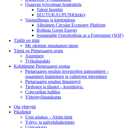
Osaavan työvoiman houkuttelu
Talent Insights
SEUTUKAUPUNKIrekry
Vastuullisuus ja kiertotalous
Alholmen Circular Economy Platform
Bothnia Green Energy
Sustainable Ostrobothnia as a Forerunner (SOF)
Täällä on töitä
Me olemme muuttaneet tänne
Tämä on Pietarsaaren seutu
Asuminen
Työkalupakki
Kehitämme Pietarsaaren seutua
Pietarsaaren seudun investoijien painopisteet –
osaamisen lisääminen ja valintojen tekeminen
Pietarsaaren seudun ilmastotyö
Tiedostot ja tilastot – koontisivu.
Concordian hallitus
Yhteistyölautakunta
Ota yhteyttä
Pikalinkit
Uusi asiakas – Aloita tästä
Yritys- ja palveluhakemisto
Uutisarkisto