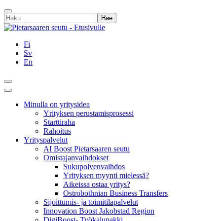
Siirry
Sulje
sisältöön
Haku:
Fi
Sv
En
Hae
Päävalikko
Minulla on yritysidea
Yrityksen perustamisprosessi
Starttiraha
Rahoitus
Yrityspalvelut
AI Boost Pietarsaaren seutu
Omistajanvaihdokset
Sukupolvenvaihdos
Yrityksen myynti mielessä?
Aikeissa ostaa yritys?
Ostrobothnian Business Transfers
Sijoittumis- ja toimitilapalvelut
Innovation Boost Jakobstad Region
DigiBoost- Työkalupakki