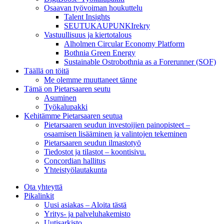
Osaavan työvoiman houkuttelu
Talent Insights
SEUTUKAUPUNKIrekry
Vastuullisuus ja kiertotalous
Alholmen Circular Economy Platform
Bothnia Green Energy
Sustainable Ostrobothnia as a Forerunner (SOF)
Täällä on töitä
Me olemme muuttaneet tänne
Tämä on Pietarsaaren seutu
Asuminen
Työkalupakki
Kehitämme Pietarsaaren seutua
Pietarsaaren seudun investoijien painopisteet –
osaamisen lisääminen ja valintojen tekeminen
Pietarsaaren seudun ilmastotyö
Tiedostot ja tilastot – koontisivu.
Concordian hallitus
Yhteistyölautakunta
Ota yhteyttä
Pikalinkit
Uusi asiakas – Aloita tästä
Yritys- ja palveluhakemisto
Uutisarkisto