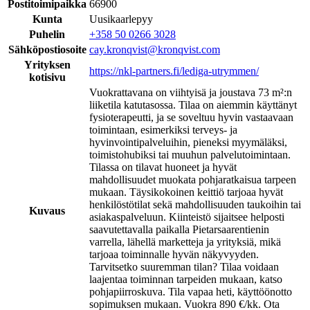
Postitoimipaikka
66900
Kunta
Uusikaarlepyy
Puhelin
+358 50 0266 3028
Sähköpostiosoite
cay.kronqvist@kronqvist.com
Yrityksen
https://nkl-partners.fi/lediga-utrymmen/
kotisivu
Vuokrattavana on viihtyisä ja joustava 73 m²:n
liiketila katutasossa. Tilaa on aiemmin käyttänyt
fysioterapeutti, ja se soveltuu hyvin vastaavaan
toimintaan, esimerkiksi terveys- ja
hyvinvointipalveluihin, pieneksi myymäläksi,
toimistohubiksi tai muuhun palvelutoimintaan.
Tilassa on tilavat huoneet ja hyvät
mahdollisuudet muokata pohjaratkaisua tarpeen
mukaan. Täysikokoinen keittiö tarjoaa hyvät
henkilöstötilat sekä mahdollisuuden taukoihin tai
Kuvaus
asiakaspalveluun. Kiinteistö sijaitsee helposti
saavutettavalla paikalla Pietarsaarentienin
varrella, lähellä marketteja ja yrityksiä, mikä
tarjoaa toiminnalle hyvän näkyvyyden.
Tarvitsetko suuremman tilan? Tilaa voidaan
laajentaa toiminnan tarpeiden mukaan, katso
pohjapiirroskuva. Tila vapaa heti, käyttöönotto
sopimuksen mukaan. Vuokra 890 €/kk. Ota