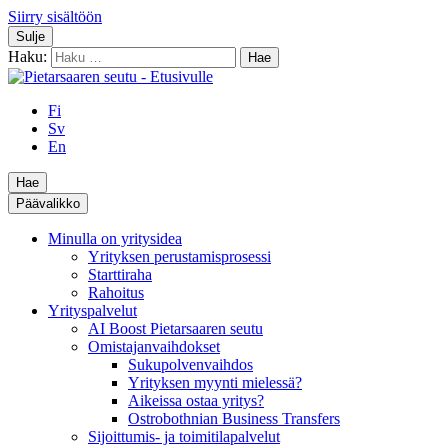
Siirry sisältöön
Sulje
Haku:
Fi
Sv
En
Hae
Päävalikko
Minulla on yritysidea
Yrityksen perustamisprosessi
Starttiraha
Rahoitus
Yrityspalvelut
AI Boost Pietarsaaren seutu
Omistajanvaihdokset
Sukupolvenvaihdos
Yrityksen myynti mielessä?
Aikeissa ostaa yritys?
Ostrobothnian Business Transfers
Sijoittumis- ja toimitilapalvelut