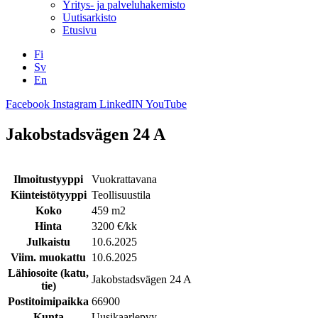
Yritys- ja palveluhakemisto
Uutisarkisto
Etusivu
Fi
Sv
En
Facebook
Instagram
LinkedIN
YouTube
Jakobstadsvägen 24 A
Ilmoitustyyppi
Vuokrattavana
Kiinteistötyyppi
Teollisuustila
Koko
459 m2
Hinta
3200 €/kk
Julkaistu
10.6.2025
Viim. muokattu
10.6.2025
Lähiosoite (katu,
Jakobstadsvägen 24 A
tie)
Postitoimipaikka
66900
Kunta
Uusikaarlepyy