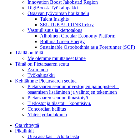
Innovation Boost Jakobstad Region
DigiBoost- Työkalupakki
Osaavan työvoiman houkuttelu
Talent Insights
SEUTUKAUPUNKIrekry
Vastuullisuus ja kiertotalous
Alholmen Circular Economy Platform
Bothnia Green Energy
Sustainable Ostrobothnia as a Forerunner (SOF)
Täällä on töitä
Me olemme muuttaneet tänne
Tämä on Pietarsaaren seutu
Asuminen
Työkalupakki
Kehitämme Pietarsaaren seutua
Pietarsaaren seudun investoijien painopisteet –
osaamisen lisääminen ja valintojen tekeminen
Pietarsaaren seudun ilmastotyö
Tiedostot ja tilastot – koontisivu.
Concordian hallitus
Yhteistyölautakunta
Ota yhteyttä
Pikalinkit
Uusi asiakas – Aloita tästä