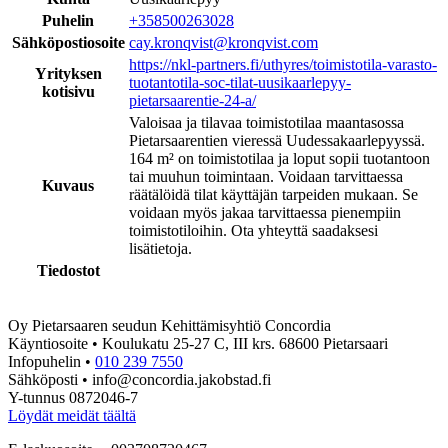
Puhelin
+358500263028
Sähköpostiosoite
cay.kronqvist@kronqvist.com
https://nkl-partners.fi/uthyres/toimistotila-varasto-
Yrityksen
tuotantotila-soc-tilat-uusikaarlepyy-
kotisivu
pietarsaarentie-24-a/
Valoisaa ja tilavaa toimistotilaa maantasossa
Pietarsaarentien vieressä Uudessakaarlepyyssä.
164 m² on toimistotilaa ja loput sopii tuotantoon
tai muuhun toimintaan. Voidaan tarvittaessa
Kuvaus
räätälöidä tilat käyttäjän tarpeiden mukaan. Se
voidaan myös jakaa tarvittaessa pienempiin
toimistotiloihin. Ota yhteyttä saadaksesi
lisätietoja.
Tiedostot
Oy Pietarsaaren seudun Kehittämisyhtiö Concordia
Käyntiosoite • Koulukatu 25-27 C, III krs. 68600 Pietarsaari
Infopuhelin •
010 239 7550
Sähköposti • info@concordia.jakobstad.fi
Y-tunnus 0872046-7
Löydät meidät täältä