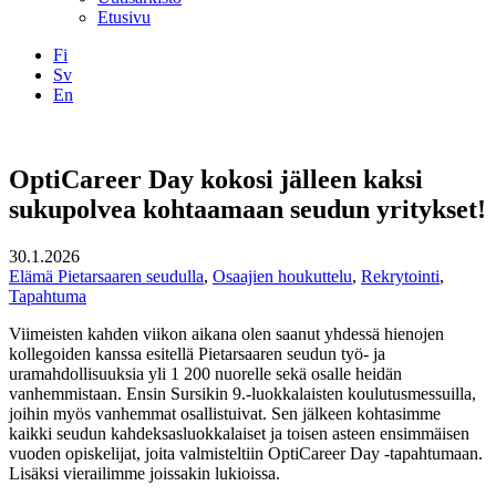
Etusivu
Fi
Sv
En
Facebook
Instagram
LinkedIN
YouTube
OptiCareer Day kokosi jälleen kaksi
sukupolvea kohtaamaan seudun yritykset!
30.1.2026
Elämä Pietarsaaren seudulla
,
Osaajien houkuttelu
,
Rekrytointi
,
Tapahtuma
Viimeisten kahden viikon aikana olen saanut yhdessä hienojen
kollegoiden kanssa esitellä Pietarsaaren seudun työ- ja
uramahdollisuuksia yli 1 200 nuorelle sekä osalle heidän
vanhemmistaan. Ensin Sursikin 9.-luokkalaisten koulutusmessuilla,
joihin myös vanhemmat osallistuivat. Sen jälkeen kohtasimme
kaikki seudun kahdeksasluokkalaiset ja toisen asteen ensimmäisen
vuoden opiskelijat, joita valmisteltiin OptiCareer Day -tapahtumaan.
Lisäksi vierailimme joissakin lukioissa.