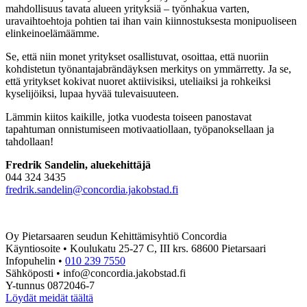
mahdollisuus tavata alueen yrityksiä – työnhakua varten,
uravaihtoehtoja pohtien tai ihan vain kiinnostuksesta monipuoliseen
elinkeinoelämäämme.
Se, että niin monet yritykset osallistuvat, osoittaa, että nuoriin
kohdistetun työnantajabrändäyksen merkitys on ymmärretty. Ja se,
että yritykset kokivat nuoret aktiivisiksi, uteliaiksi ja rohkeiksi
kyselijöiksi, lupaa hyvää tulevaisuuteen.
Lämmin kiitos kaikille, jotka vuodesta toiseen panostavat
tapahtuman onnistumiseen motivaatiollaan, työpanoksellaan ja
tahdollaan!
Fredrik Sandelin, aluekehittäjä
044 324 3435
fredrik.sandelin@concordia.jakobstad.fi
Oy Pietarsaaren seudun Kehittämisyhtiö Concordia
Käyntiosoite • Koulukatu 25-27 C, III krs. 68600 Pietarsaari
Infopuhelin •
010 239 7550
Sähköposti • info@concordia.jakobstad.fi
Y-tunnus 0872046-7
Löydät meidät täältä