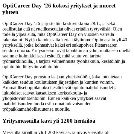
OptiCareer Day ’26 kokosi yritykset ja nuoret
yhteen
OptiCareer Day ’26 järjestettiin keskiviikkona 28.1., ja sekä
osallistujat että näytteilleasettajat olivat erittäin tyytyväisiä. Olen
todella ylpeä siitä, mitä OptiCareer Day on vuosien varrella
rakentanut! Nyt jo kahdeksatta kertaa täytimme Optimasalin yli 40
yrityksellä, jotka kohtasivat kaksi eri sukupolvea Pietarsaaren
seudun nuoria. Yritysmessut ovat tapahtuman ydin, mutta sen ohella
saamme kolmikielisesti esitellä, mitä seutu voi tarjota
työmarkkinoilla, ja tarjota valmennusta työnhakuun, kesätöihin ja
opintoihin liittyviin valintoihin.
OptiCareer Day perustuu laajaan yhteistyöhön, joka toteutetaan
kaikkien seudun koulutuksen järjestäjien ja kuntien voimin.
Ammatilliset oppilaitokset esittelevät opintomahdollisuudet ja
lukiolaiset saavat katsauksen korkeakoulu- ja
yliopistovaihtoehtoihin. Ennen kaikkea yritykset saavat
mahdollisuuden tuoda esiin omat tulevaisuuden
työpaikkamahdollisuutensa nuorille.
Yritysmessuilla kävi yli 1200 henkilöä
Messuilla kirjattiin yli 1 200 kävijää, ja myös yleisöllä oli