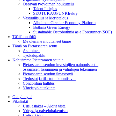
Osaavan työvoiman houkuttelu
Talent Insights
SEUTUKAUPUNKIrekry
Vastuullisuus ja kiertotalous
Alholmen Circular Economy Platform
Bothnia Green Energy
Sustainable Ostrobothnia as a Forerunner (SOF)
Täällä on töitä
Me olemme muuttaneet tänne
Tämä on Pietarsaaren seutu
Asuminen
Työkalupakki
Kehitämme Pietarsaaren seutua
Pietarsaaren seudun investoijien painopisteet –
osaamisen lisääminen ja valintojen tekeminen
Pietarsaaren seudun ilmastotyö
Tiedostot ja tilastot – koontisivu.
Concordian hallitus
Yhteistyölautakunta
Ota yhteyttä
Pikalinkit
Uusi asiakas – Aloita tästä
Yritys- ja palveluhakemisto
Uutisarkisto