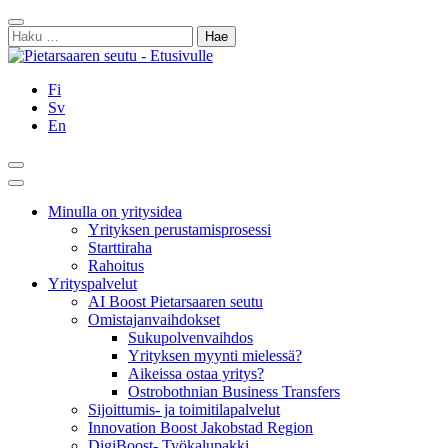
Siirry
Sulje
sisältöön
Haku:
Fi
Sv
En
Hae
Päävalikko
Minulla on yritysidea
Yrityksen perustamisprosessi
Starttiraha
Rahoitus
Yrityspalvelut
AI Boost Pietarsaaren seutu
Omistajanvaihdokset
Sukupolvenvaihdos
Yrityksen myynti mielessä?
Aikeissa ostaa yritys?
Ostrobothnian Business Transfers
Sijoittumis- ja toimitilapalvelut
Innovation Boost Jakobstad Region
DigiBoost- Työkalupakki