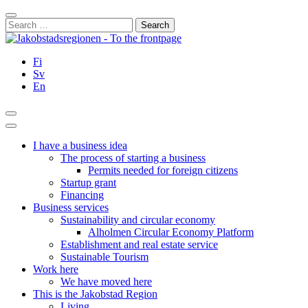
Skip
Close
to
Search
content
for:
Fi
Sv
En
Search
Main
Menu
I have a business idea
The process of starting a business
Permits needed for foreign citizens
Startup grant
Financing
Business services
Sustainability and circular economy
Alholmen Circular Economy Platform
Establishment and real estate service
Sustainable Tourism
Work here
We have moved here
This is the Jakobstad Region
Living