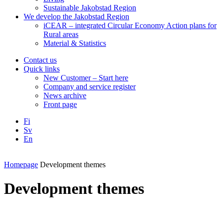
Sustainable Jakobstad Region
We develop the Jakobstad Region
iCEAR – integrated Circular Economy Action plans for
Rural areas
Material & Statistics
Contact us
Quick links
New Customer – Start here
Company and service register
News archive
Front page
Fi
Sv
En
Facebook
Instagram
LinkedIN
YouTube
Homepage
Development themes
Development themes