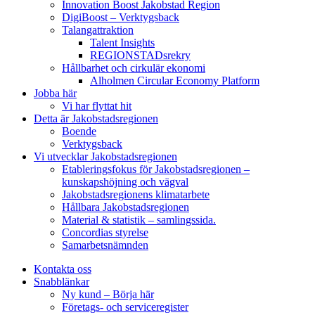
Innovation Boost Jakobstad Region
DigiBoost – Verktygsback
Talangattraktion
Talent Insights
REGIONSTADsrekry
Hållbarhet och cirkulär ekonomi
Alholmen Circular Economy Platform
Jobba här
Vi har flyttat hit
Detta är Jakobstadsregionen
Boende
Verktygsback
Vi utvecklar Jakobstadsregionen
Etableringsfokus för Jakobstadsregionen –
kunskapshöjning och vägval
Jakobstadsregionens klimatarbete
Hållbara Jakobstadsregionen
Material & statistik – samlingssida.
Concordias styrelse
Samarbetsnämnden
Kontakta oss
Snabblänkar
Ny kund – Börja här
Företags- och serviceregister