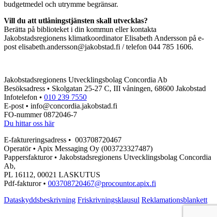
budgetmedel och utrymme begränsar.
Vill du att utlåningstjänsten skall utvecklas?
Berätta på biblioteket i din kommun eller kontakta
Jakobstadsregionens klimatkoordinator Elisabeth Andersson på e-
post elisabeth.andersson@jakobstad.fi / telefon 044 785 1606.
Jakobstadsregionens Utvecklingsbolag Concordia Ab
Besöksadress • Skolgatan 25-27 C, III våningen, 68600 Jakobstad
Infotelefon •
010 239 7550
E-post • info@concordia.jakobstad.fi
FO-nummer 0872046-7
Du hittar oss här
E-faktureringsadress • 003708720467
Operatör • Apix Messaging Oy (003723327487)
Pappersfakturor • Jakobstadsregionens Utvecklingsbolag Concordia
Ab,
PL 16112, 00021 LASKUTUS
Pdf-fakturor •
003708720467@procountor.apix.fi
Dataskyddsbeskrivning
Friskrivningsklausul
Reklamationsblankett