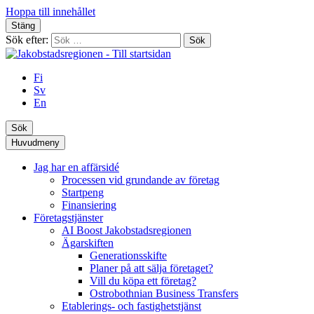
Hoppa till innehållet
Stäng
Sök efter:
Fi
Sv
En
Sök
Huvudmeny
Jag har en affärsidé
Processen vid grundande av företag
Startpeng
Finansiering
Företagstjänster
AI Boost Jakobstadsregionen
Ägarskiften
Generationsskifte
Planer på att sälja företaget?
Vill du köpa ett företag?
Ostrobothnian Business Transfers
Etablerings- och fastighetstjänst