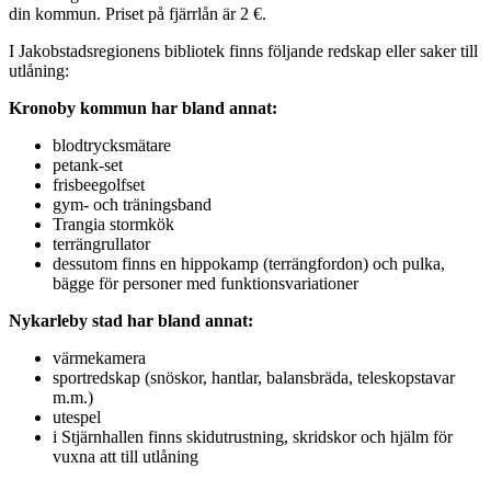
din kommun. Priset på fjärrlån är 2 €.
I Jakobstadsregionens bibliotek finns följande redskap eller saker till
utlåning:
Kronoby kommun har bland annat:
blodtrycksmätare
petank-set
frisbeegolfset
gym- och träningsband
Trangia stormkök
terrängrullator
dessutom finns en hippokamp (terrängfordon) och pulka,
bägge för personer med funktionsvariationer
Nykarleby stad har bland annat:
värmekamera
sportredskap (snöskor, hantlar, balansbräda, teleskopstavar
m.m.)
utespel
i Stjärnhallen finns skidutrustning, skridskor och hjälm för
vuxna att till utlåning