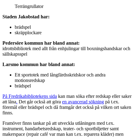
Terrängrullator
Staden Jakobstad har:
brädspel
skräpplockare
Pedersöre kommun har bland annat:
idrottsbibliotek med allt från enhjulingar till boxningshandskar och
sällskapsspel
Larsmo kommun har bland annat:
Ett sportotek med långfärdsskridskor och andra
motionsredskap
brädspel
På Fredrikabibliotekens sida
kan man söka efter redskap eller saker
att låna
.
Det går också att göra
en avancerad sökning
på t.ex.
föremål eller brädspel och då framgår det också på vilken ort saken
finns.
Framöver finns tankar på att utveckla utlåningen med t.ex.
instrument, handarbetsredskap, teater- och sportbiljetter samt
makerspace (repair café var man kan t.ex. reparera kläder) men