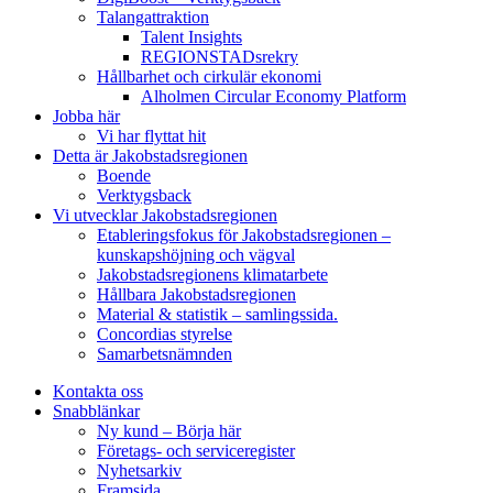
Talangattraktion
Talent Insights
REGIONSTADsrekry
Hållbarhet och cirkulär ekonomi
Alholmen Circular Economy Platform
Jobba här
Vi har flyttat hit
Detta är Jakobstadsregionen
Boende
Verktygsback
Vi utvecklar Jakobstadsregionen
Etableringsfokus för Jakobstadsregionen –
kunskapshöjning och vägval
Jakobstadsregionens klimatarbete
Hållbara Jakobstadsregionen
Material & statistik – samlingssida.
Concordias styrelse
Samarbetsnämnden
Kontakta oss
Snabblänkar
Ny kund – Börja här
Företags- och serviceregister
Nyhetsarkiv
Framsida