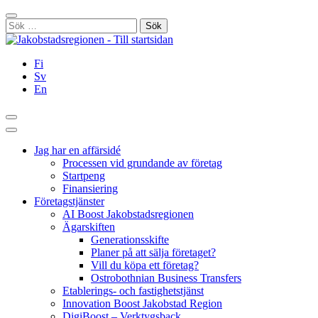
Hoppa
Stäng
till
Sök
innehållet
efter:
Fi
Sv
En
Sök
Huvudmeny
Jag har en affärsidé
Processen vid grundande av företag
Startpeng
Finansiering
Företagstjänster
AI Boost Jakobstadsregionen
Ägarskiften
Generationsskifte
Planer på att sälja företaget?
Vill du köpa ett företag?
Ostrobothnian Business Transfers
Etablerings- och fastighetstjänst
Innovation Boost Jakobstad Region
DigiBoost – Verktygsback