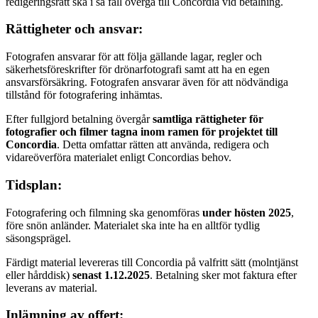
redigeringsrätt ska i så fall övergå till Concordia vid betalning.
Rättigheter och ansvar:
Fotografen ansvarar för att följa gällande lagar, regler och
säkerhetsföreskrifter för drönarfotografi samt att ha en egen
ansvarsförsäkring. Fotografen ansvarar även för att nödvändiga
tillstånd för fotografering inhämtas.
Efter fullgjord betalning övergår
samtliga rättigheter för
fotografier och filmer tagna inom ramen för projektet till
Concordia
. Detta omfattar rätten att använda, redigera och
vidareöverföra materialet enligt Concordias behov.
Tidsplan:
Fotografering och filmning ska genomföras
under hösten 2025
,
före snön anländer. Materialet ska inte ha en alltför tydlig
säsongsprägel.
Färdigt material levereras till Concordia på valfritt sätt (molntjänst
eller hårddisk)
senast 1.12.2025
. Betalning sker mot faktura efter
leverans av material.
Inlämning av offert: