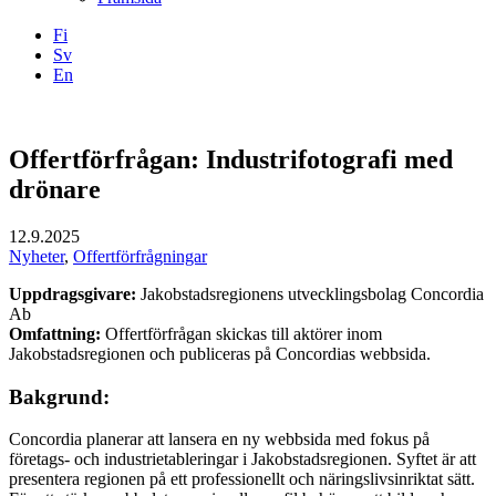
Fi
Sv
En
Facebook
Instagram
LinkedIN
YouTube
Offertförfrågan: Industrifotografi med
drönare
12.9.2025
Nyheter
,
Offertförfrågningar
Uppdragsgivare:
Jakobstadsregionens utvecklingsbolag Concordia
Ab
Omfattning:
Offertförfrågan skickas till aktörer inom
Jakobstadsregionen och publiceras på Concordias webbsida.
Bakgrund:
Concordia planerar att lansera en ny webbsida med fokus på
företags- och industrietableringar i Jakobstadsregionen. Syftet är att
presentera regionen på ett professionellt och näringslivsinriktat sätt.