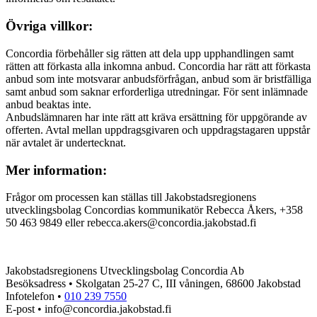
Övriga villkor:
Concordia förbehåller sig rätten att dela upp upphandlingen samt
rätten att förkasta alla inkomna anbud. Concordia har rätt att förkasta
anbud som inte motsvarar anbudsförfrågan, anbud som är bristfälliga
samt anbud som saknar erforderliga utredningar. För sent inlämnade
anbud beaktas inte.
Anbudslämnaren har inte rätt att kräva ersättning för uppgörande av
offerten. Avtal mellan uppdragsgivaren och uppdragstagaren uppstår
när avtalet är undertecknat.
Mer information:
Frågor om processen kan ställas till Jakobstadsregionens
utvecklingsbolag Concordias kommunikatör Rebecca Åkers, +358
50 463 9849 eller rebecca.akers@concordia.jakobstad.fi
Jakobstadsregionens Utvecklingsbolag Concordia Ab
Besöksadress • Skolgatan 25-27 C, III våningen, 68600 Jakobstad
Infotelefon •
010 239 7550
E-post • info@concordia.jakobstad.fi