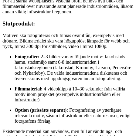
För att stärka webbplatsens visuella profil behövs nytt bild- och
filmmaterial över nuvarande samt planerade industriområden, liksom
annan viktig infrastruktur i regionen.
Slutprodukt:
Motiven ska fotograferas och filmas ovanifrån, exempelvis med
drönare. Bildmaterialet ska vara högupplöst lämpade för webb och
tryck, minst 300 dpi för stillbilder, video i minst 1080p.
Fotografier:
2–3 bilder var av följande motiv: Jakobstads
hamn, stadsmiljö samt 6-8 industriområden i
Jakobstadsregionen (Jakobstad, Kronoby, Larsmo, Pedersöre
och Nykarleby). De valda industriområdena diskuteras och
överenskoms med uppdragsgivaren innan fotografering.
Filmmaterial:
4 videoklipp à 10–30 sekunder från valfria
motiv inom projektet (exempelvis industriområden eller
infrastruktur).
Option (prissätts separat):
Fotografering av ytterligare
relevanta motiv, såsom infrastruktur eller naturresurser, enligt
fotografens förslag.
Existerande material kan användas, men full användnings- och