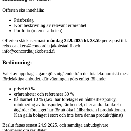
Offerten ska innehålla:
Prisförslag
Kort beskrivning av relevant erfarenhet
Portfolio (referensarbeten)
Offerten skickas
senast måndag 22.9.2025 kl. 23.59
per e-post till:
rebecca.akers@concordia.jakobstad.fi och
info@concordia.jakobstad.fi
Bedömning:
Valet av uppdragstagare görs utgående från det totalekonomiskt mest
fördelaktiga anbudet, där vägningen görs enligt följande:
priset 60 %
erfarenheter och referenser 30 %
hållbarhet 10 % (t.ex. har företaget en hållbarhetspolicy,
minimering av transporter, färdmedel, eller andra konkreta
åtgärder företaget har för att öka hållbarheten i produktionen.
Kan gälla bolaget i stort och inte bara denna produkt/tjänst)
Beslut fattas senast 24.9.2025, och samtliga anbudsgivare
informeras om resultatet.