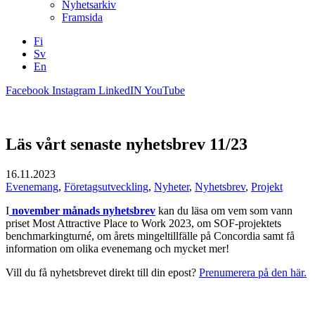
Nyhetsarkiv
Framsida
Fi
Sv
En
Facebook
Instagram
LinkedIN
YouTube
Läs vårt senaste nyhetsbrev 11/23
16.11.2023
Evenemang
,
Företagsutveckling
,
Nyheter
,
Nyhetsbrev
,
Projekt
I
november månads nyhetsbrev
kan du läsa om vem som vann
priset Most Attractive Place to Work 2023, om SOF-projektets
benchmarkingturné, om årets mingeltillfälle på Concordia samt få
information om olika evenemang och mycket mer!
Vill du få nyhetsbrevet direkt till din epost?
Prenumerera på den här.