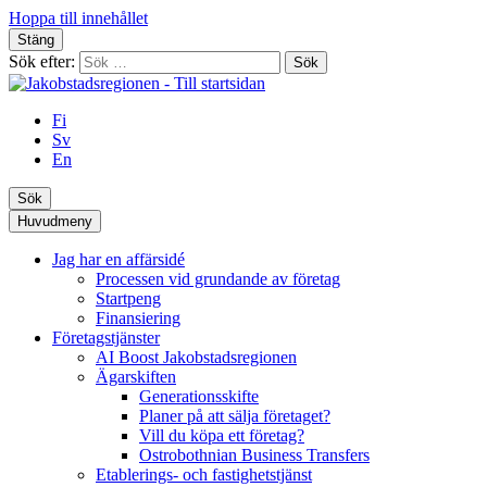
Hoppa till innehållet
Stäng
Sök efter:
Fi
Sv
En
Sök
Huvudmeny
Jag har en affärsidé
Processen vid grundande av företag
Startpeng
Finansiering
Företagstjänster
AI Boost Jakobstadsregionen
Ägarskiften
Generationsskifte
Planer på att sälja företaget?
Vill du köpa ett företag?
Ostrobothnian Business Transfers
Etablerings- och fastighetstjänst