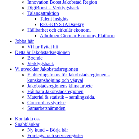
Innovation Boost Jakobstad Region
DigiBoost – Verktygsback
Talangattraktion
Talent Insights
REGIONSTADsrekry
Hållbarhet och cirkulär ekonomi
Alholmen Circular Economy Platform
Jobba här
Vi har flyttat hit
Detta är Jakobstadsregionen
Boende
Verktygsback
Vi utvecklar Jakobstadsregionen
Etableringsfokus för Jakobstadsregionen –
kunskapshöjning och vägval
Jakobstadsregionens klimatarbete
Hållbara Jakobstadsregionen
Material & statistik – samlingssida.
Concordias styrelse
Samarbetsnämnden
Kontakta oss
Snabblänkar
Ny kund – Börja här
Företags- och serviceregister