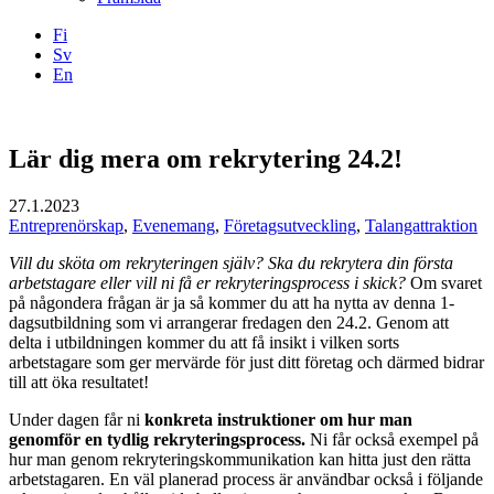
Fi
Sv
En
Facebook
Instagram
LinkedIN
YouTube
Lär dig mera om rekrytering 24.2!
27.1.2023
Entreprenörskap
,
Evenemang
,
Företagsutveckling
,
Talangattraktion
Vill du sköta om rekryteringen själv? Ska du rekrytera din första
arbetstagare eller vill ni få er rekryteringsprocess i skick?
Om svaret
på någondera frågan är ja så kommer du att ha nytta av denna 1-
dagsutbildning som vi arrangerar fredagen den 24.2. Genom att
delta i utbildningen kommer du att få insikt i vilken sorts
arbetstagare som ger mervärde för just ditt företag och därmed bidrar
till att öka resultatet!
Under dagen får ni
konkreta instruktioner om hur man
genomför en tydlig rekryteringsprocess.
Ni får också exempel på
hur man genom rekryteringskommunikation kan hitta just den rätta
arbetstagaren. En väl planerad process är användbar också i följande