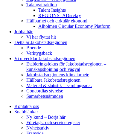
Talangattraktion
Talent Insights
REGIONSTADsrekry
Hållbarhet och cirkulär ekonomi
Alholmen Circular Economy Platform
Jobba här
Vi har flyttat hit
Detta är Jakobstadsregionen
Boende
Verktygsback
Vi utvecklar Jakobstadsregionen
Etableringsfokus för Jakobstadsregionen –
kunskapshöjning och vägval
Jakobstadsregionens klimatarbete
Hållbara Jakobstadsregionen
Material & statistik – samlingssida.
Concordias styrelse
Samarbetsnämnden
Kontakta oss
Snabblänkar
Ny kund – Börja här
Företags- och serviceregister
Nyhetsarkiv
Framsida