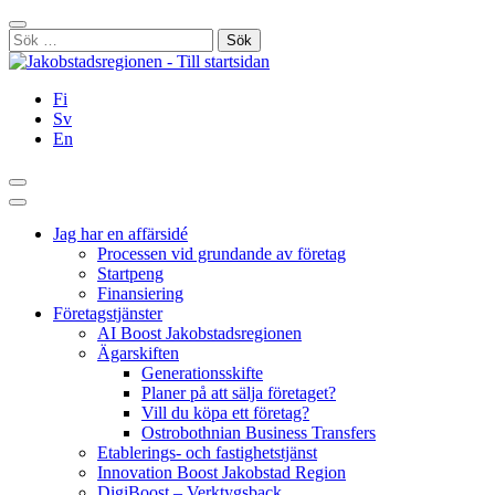
Hoppa
Stäng
till
Sök
innehållet
efter:
Fi
Sv
En
Sök
Huvudmeny
Jag har en affärsidé
Processen vid grundande av företag
Startpeng
Finansiering
Företagstjänster
AI Boost Jakobstadsregionen
Ägarskiften
Generationsskifte
Planer på att sälja företaget?
Vill du köpa ett företag?
Ostrobothnian Business Transfers
Etablerings- och fastighetstjänst
Innovation Boost Jakobstad Region
DigiBoost – Verktygsback