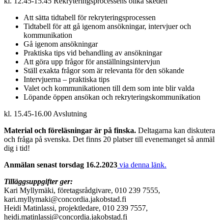
kl. 12.45-15.45 Rekryteringsprocessens olika skeden
Att sätta tidtabell för rekryteringsprocessen
Tidtabell för att gå igenom ansökningar, intervjuer och
kommunikation
Gå igenom ansökningar
Praktiska tips vid behandling av ansökningar
Att göra upp frågor för anställningsintervjun
Ställ exakta frågor som är relevanta för den sökande
Intervjuerna – praktiska tips
Valet och kommunikationen till dem som inte blir valda
Löpande öppen ansökan och rekryteringskommunikation
kl. 15.45-16.00 Avslutning
Material och föreläsningar är på finska.
Deltagarna kan diskutera
och fråga på svenska. Det finns 20 platser till evenemanget så anmäl
dig i tid!
Anmälan senast torsdag 16.2.2023
via denna länk.
Tilläggsuppgifter ger:
Kari Myllymäki, företagsrådgivare, 010 239 7555,
kari.myllymaki@concordia.jakobstad.fi
Heidi Matinlassi, projektledare, 010 239 7557,
heidi.matinlassi@concordia.jakobstad.fi