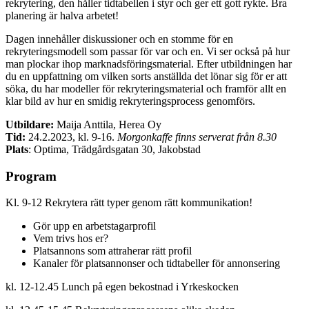
rekrytering, den håller tidtabellen i styr och ger ett gott rykte. Bra
planering är halva arbetet!
Dagen innehåller diskussioner och en stomme för en
rekryteringsmodell som passar för var och en. Vi ser också på hur
man plockar ihop marknadsföringsmaterial. Efter utbildningen har
du en uppfattning om vilken sorts anställda det lönar sig för er att
söka, du har modeller för rekryteringsmaterial och framför allt en
klar bild av hur en smidig rekryteringsprocess genomförs.
Utbildare:
Maija Anttila, Herea Oy
Tid:
24.2.2023, kl. 9-16.
Morgonkaffe finns serverat från 8.30
Plats
: Optima, Trädgårdsgatan 30, Jakobstad
Program
Kl. 9-12 Rekrytera rätt typer genom rätt kommunikation!
Gör upp en arbetstagarprofil
Vem trivs hos er?
Platsannons som attraherar rätt profil
Kanaler för platsannonser och tidtabeller för annonsering
kl. 12-12.45 Lunch på egen bekostnad i Yrkeskocken