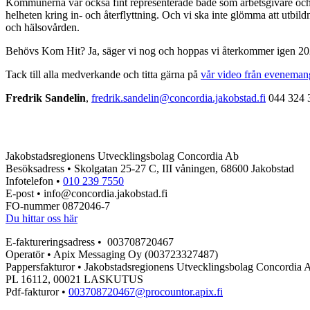
Kommunerna var också fint representerade både som arbetsgivare och by
helheten kring in- och återflyttning. Och vi ska inte glömma att utbil
och hälsovården.
Behövs Kom Hit? Ja, säger vi nog och hoppas vi återkommer igen 20
Tack till alla medverkande och titta gärna på
vår video från eveneman
Fredrik Sandelin
,
fredrik.sandelin@concordia.jakobstad.fi
044 324 
Jakobstadsregionens Utvecklingsbolag Concordia Ab
Besöksadress • Skolgatan 25-27 C, III våningen, 68600 Jakobstad
Infotelefon •
010 239 7550
E-post • info@concordia.jakobstad.fi
FO-nummer 0872046-7
Du hittar oss här
E-faktureringsadress • 003708720467
Operatör • Apix Messaging Oy (003723327487)
Pappersfakturor • Jakobstadsregionens Utvecklingsbolag Concordia 
PL 16112, 00021 LASKUTUS
Pdf-fakturor •
003708720467@procountor.apix.fi