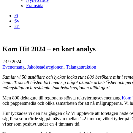
Nyhetsarkiv
Framsida
Fi
Sv
En
Facebook
Instagram
LinkedIN
YouTube
Kom Hit 2024 – en kort analys
23.9.2024
Evenemang
,
Jakobstadsregionen
,
Talangattraktion
Samlar vi 50 utställare och lyckas locka runt 800 besökare mitt i sem
tema. Trots att hösten fört med sig något ökande arbetslöshet och per
mångsidiga och resilienta Jakobstadsregionen alltid gjort.
Men 800 deltagare till regionens största rekryteringsevenemang
Kom 
och pappersmedia och olika samarbeten för att nå målgrupperna. Vi har i
Hur lyckades vi den här gången då? Vi upplevde att företagen hade ova
såg flera som rörde sig på mässan mellan 1-2 timmar, vilket tyder på rä
vi ser som positivt under en 4 timmars tid.