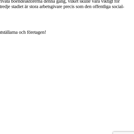
vata boendeaktörerna denna gång, vilket skulle vara viktigt för
dje stadiet är stora arbetsgivare precis som den offentliga social-
ställarna och företagen!