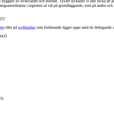
ggare av livskvalitet och boende. Tyvärr lyckades vi inte locka de pri
dningsanordnarna i regionen så väl på grundläggande, som på andra och tre
25!
get
eller på
webbsidan
som fortfarande ligger uppe med de deltagande ut
3435
Ab,