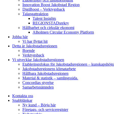
Etablerings- och fastighetstjänst
Innovation Boost Jakobstad Region
DigiBoost – Verktygsback
Talangattraktion
Talent Insights
REGIONSTADsrekry
Hållbarhet och cirkulär ekonomi
Alholmen Circular Economy Platform
Jobba här
Vi har flyttat hit
Detta är Jakobstadsregionen
Boende
Verktygsback
Vi utvecklar Jakobstadsregionen
Etableringsfokus för Jakobstadsregionen – kunskapshöjn
Jakobstadsregionens klimatarbete
Hållbara Jakobstadsregionen
Material & statistik – samlingssida.
Concordias styrelse
Samarbetsnämnden
Kontakta oss
Snabblänkar
Ny kund – Börja här
Företags- och serviceregister