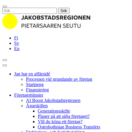
Hoppa
Stäng
till
Sök
innehållet
efter:
Fi
Sv
En
Sök
Huvudmeny
Jag har en affärsidé
Processen vid grundande av företag
Startpeng
Finansiering
Företagstjänster
AI Boost Jakobstadsregionen
Ägarskiften
Generationsskifte
Planer på att sälja företaget?
Vill du köpa ett företag?
Ostrobothnian Business Transfers