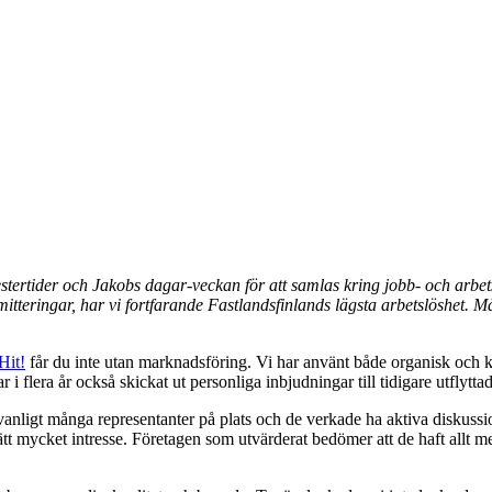
estertider och Jakobs dagar-veckan för att samlas kring jobb- och arbet
mitteringar, har vi fortfarande Fastlandsfinlands lägsta arbetslöshet. 
Hit!
får du inte utan marknadsföring. Vi har använt både organisk och kö
 flera år också skickat ut personliga inbjudningar till tidigare utflytta
nligt många representanter på plats och de verkade ha aktiva diskussion
tt mycket intresse. Företagen som utvärderat bedömer att de haft allt mel