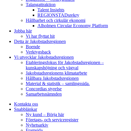
Talangattraktion
Talent Insights
REGIONSTADsrekry
Hållbarhet och cirkulär ekonomi
Alholmen Circular Economy Platform
Jobba här
Vi har flyttat hit
Detta är Jakobstadsregionen
Boende
Verktygsback
Vi utvecklar Jakobstadsregionen
Etableringsfokus för Jakobstadsregionen –
kunskapshöjning och vägval
Jakobstadsregionens klimatarbete
Hållbara Jakobstadsregionen
Material & statistik – samlingssida.
Concordias styrelse
Samarbetsnämnden
Kontakta oss
Snabblänkar
Ny kund – Börja här
Företags- och serviceregister
Nyhetsarkiv
Framsida