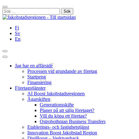
Hoppa
Stäng
till
Sök
innehållet
efter:
Fi
Sv
En
Sök
Huvudmeny
Jag har en affärsidé
Processen vid grundande av företag
Startpeng
Finansiering
Företagstjänster
AI Boost Jakobstadsregionen
Ägarskiften
Generationsskifte
Planer på att sälja företaget?
Vill du köpa ett företag?
Ostrobothnian Business Transfers
Etablerings- och fastighetstjänst
Innovation Boost Jakobstad Region
DigiBoost – Verktygsback