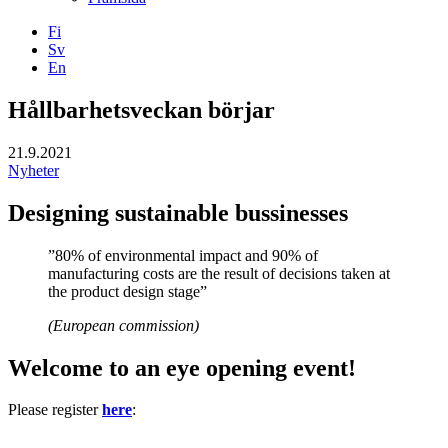
Fi
Sv
En
Facebook
Instagram
LinkedIN
YouTube
Hållbarhetsveckan börjar
21.9.2021
Nyheter
Designing sustainable bussinesses
”80% of environmental impact and 90% of
manufacturing costs are the result of decisions taken at
the product design stage”
(European commission)
Welcome to an eye opening event!
Please register
here
: