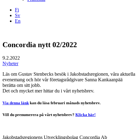
Fi
Sv
En
Facebook
Instagram
LinkedIN
YouTube
Concordia nytt 02/2022
9.2.2022
Nyheter
Läs om Gustav Stenbecks besök i Jakobstadsregionen, våra aktuella
evenemang och hör vår företagsrådgivare Sanna Kankaanpää
berätta om sitt jobb.
Det och mycket mer hittar du i vårt nyhetsbrev.
Via denna länk
kan du läsa februari månads nyhetsbrev.
Vill du prenumerera på vårt nyhetsbrev?
Klicka här!
Jakobstadsregionens Utvecklingsbolag Concordia Ab