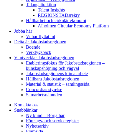
Talangattraktion
Talent Insights
REGIONSTADsrekry
Hållbarhet och cirkulär ekonomi
Alholmen Circular Economy Platform
Jobba här
Vi har flyttat hit
Detta är Jakobstadsregionen
Boende
Verktygsback
Vi utvecklar Jakobstadsregionen
Etableringsfokus för Jakobstadsregionen –
kunskapshöjning och vägval
Jakobstadsregionens klimatarbete
Hållbara Jakobstadsregionen
Material & statistik – samlingssida.
Concordias styrelse
Samarbetsnämnden
Kontakta oss
Snabblänkar
Ny kund – Börja här
Företags- och serviceregister
Nyhetsarkiv
Framsida