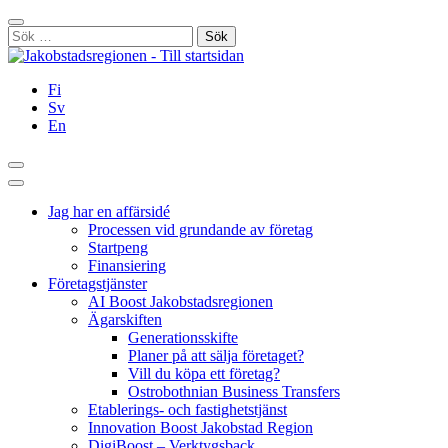
Hoppa
Stäng
till
Sök
innehållet
efter:
Fi
Sv
En
Sök
Huvudmeny
Jag har en affärsidé
Processen vid grundande av företag
Startpeng
Finansiering
Företagstjänster
AI Boost Jakobstadsregionen
Ägarskiften
Generationsskifte
Planer på att sälja företaget?
Vill du köpa ett företag?
Ostrobothnian Business Transfers
Etablerings- och fastighetstjänst
Innovation Boost Jakobstad Region
DigiBoost – Verktygsback