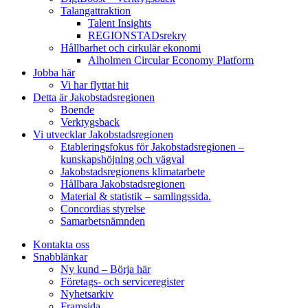
Talangattraktion
Talent Insights
REGIONSTADsrekry
Hållbarhet och cirkulär ekonomi
Alholmen Circular Economy Platform
Jobba här
Vi har flyttat hit
Detta är Jakobstadsregionen
Boende
Verktygsback
Vi utvecklar Jakobstadsregionen
Etableringsfokus för Jakobstadsregionen –
kunskapshöjning och vägval
Jakobstadsregionens klimatarbete
Hållbara Jakobstadsregionen
Material & statistik – samlingssida.
Concordias styrelse
Samarbetsnämnden
Kontakta oss
Snabblänkar
Ny kund – Börja här
Företags- och serviceregister
Nyhetsarkiv
Framsida