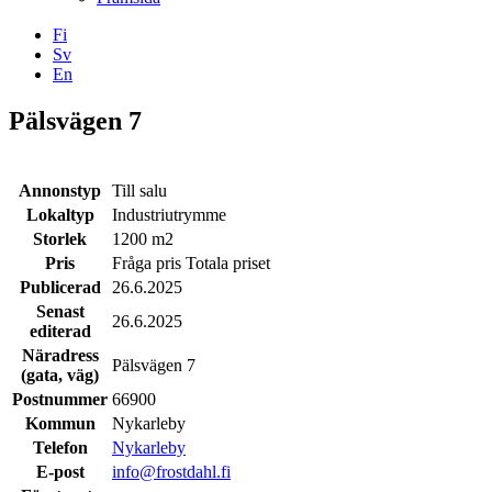
Fi
Sv
En
Facebook
Instagram
LinkedIN
YouTube
Pälsvägen 7
Annonstyp
Till salu
Lokaltyp
Industriutrymme
Storlek
1200 m2
Pris
Fråga pris Totala priset
Publicerad
26.6.2025
Senast
26.6.2025
editerad
Näradress
Pälsvägen 7
(gata, väg)
Postnummer
66900
Kommun
Nykarleby
Telefon
Nykarleby
E-post
info@frostdahl.fi