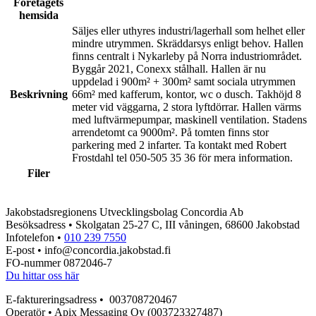
Företagets
hemsida
Säljes eller uthyres industri/lagerhall som helhet eller
mindre utrymmen. Skräddarsys enligt behov. Hallen
finns centralt i Nykarleby på Norra industriområdet.
Byggår 2021, Conexx stålhall. Hallen är nu
uppdelad i 900m² + 300m² samt sociala utrymmen
Beskrivning
66m² med kafferum, kontor, wc o dusch. Takhöjd 8
meter vid väggarna, 2 stora lyftdörrar. Hallen värms
med luftvärmepumpar, maskinell ventilation. Stadens
arrendetomt ca 9000m². På tomten finns stor
parkering med 2 infarter. Ta kontakt med Robert
Frostdahl tel 050-505 35 36 för mera information.
Filer
Jakobstadsregionens Utvecklingsbolag Concordia Ab
Besöksadress • Skolgatan 25-27 C, III våningen, 68600 Jakobstad
Infotelefon •
010 239 7550
E-post • info@concordia.jakobstad.fi
FO-nummer 0872046-7
Du hittar oss här
E-faktureringsadress • 003708720467
Operatör • Apix Messaging Oy (003723327487)