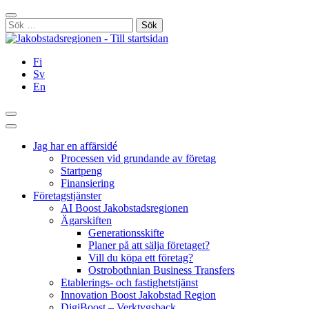
Hoppa
Stäng
till
Sök
innehållet
efter:
Fi
Sv
En
Sök
Huvudmeny
Jag har en affärsidé
Processen vid grundande av företag
Startpeng
Finansiering
Företagstjänster
AI Boost Jakobstadsregionen
Ägarskiften
Generationsskifte
Planer på att sälja företaget?
Vill du köpa ett företag?
Ostrobothnian Business Transfers
Etablerings- och fastighetstjänst
Innovation Boost Jakobstad Region
DigiBoost – Verktygsback