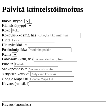
Päivitä kiinteistöilmoitus
Ilmoitustyyppi
Kiinteistötyyppi
Koko
Kokoyksikkö (m2, ha)
Hinta
Hintayksikkö
Postitoimipaikka
Kunta
Lähiosoite (katu, tie)
Puhelin
Sähköpostiosoite
Yrityksen kotisivu
Google Maps Url
Kuvaus (ruotsiksi)
Kuvaus (suomeksi)